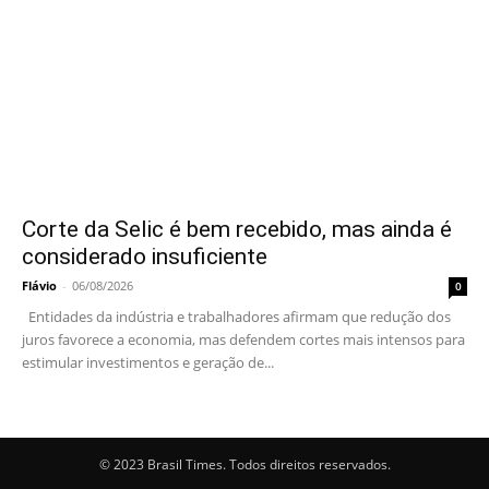
Corte da Selic é bem recebido, mas ainda é
considerado insuficiente
Flávio
-
06/08/2026
0
Entidades da indústria e trabalhadores afirmam que redução dos
juros favorece a economia, mas defendem cortes mais intensos para
estimular investimentos e geração de...
© 2023 Brasil Times. Todos direitos reservados.