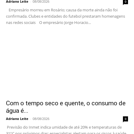
Adriano Leite
-
08/08/2026
0
Empresário morreu em Rosário; causa da morte ainda não foi
confirmada. Clubes e entidades do futebol prestaram homenagens
nas redes sociais O empresário Jorge Horacio...
Com o tempo seco e quente, o consumo de
água é...
Adriano Leite
-
08/08/2026
0
Previsão do Inmet indica umidade de até 20% e temperaturas de
31°C nos próximos dias; especialistas alertam para os riscos à saúde