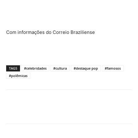
Com informações do Correio Braziliense
TAGS
#celebridades
#cultura
#destaque pop
#famosos
#polêmicas