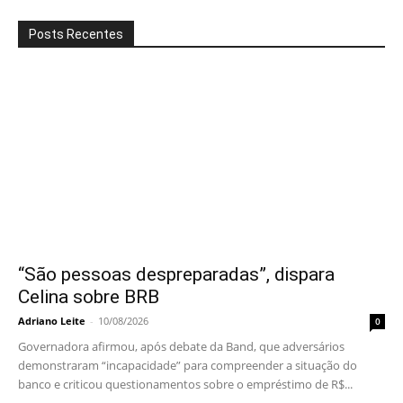
Posts Recentes
“São pessoas despreparadas”, dispara
Celina sobre BRB
Adriano Leite
-
10/08/2026
0
Governadora afirmou, após debate da Band, que adversários
demonstraram “incapacidade” para compreender a situação do
banco e criticou questionamentos sobre o empréstimo de R$...