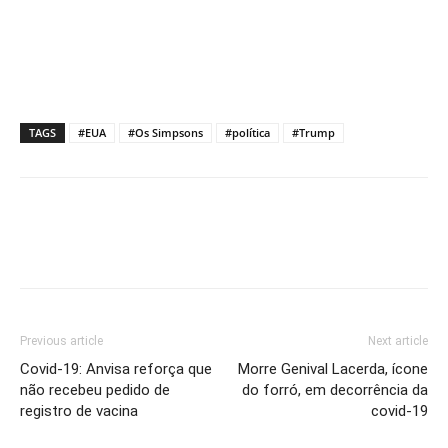
TAGS
#EUA
#Os Simpsons
#política
#Trump
Previous article
Next article
Covid-19: Anvisa reforça que
Morre Genival Lacerda, ícone
não recebeu pedido de
do forró, em decorrência da
registro de vacina
covid-19