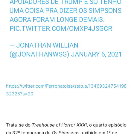
APOIADORES DE TRUMP E SÓ TENHO
UMA COISA PRA DIZER OS SIMPSONS
AGORA FORAM LONGE DEMAIS.
PIC.TWITTER.COM/OMXP4JSGCR
— JONATHAN WILLIAN
(@JONATHANWSG)
JANUARY 6, 2021
https://twitter.com/FerronatoIsa/status/13469324754198
32325?s=20
Trata-se do
Treehouse of Horror XXXI
, o quarto episódio
da 32ª temporada de
Os Simpsons
, exibido em 1º de