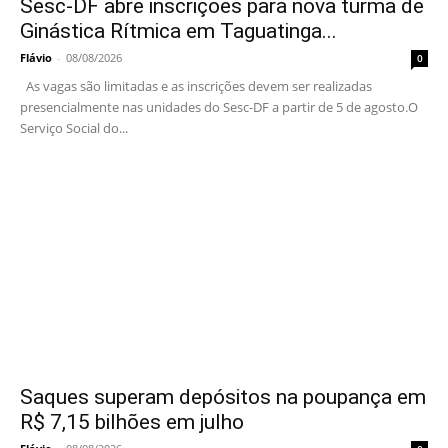
Sesc-DF abre inscrições para nova turma de
Ginástica Rítmica em Taguatinga...
Flávio
-
08/08/2026
0
As vagas são limitadas e as inscrições devem ser realizadas
presencialmente nas unidades do Sesc-DF a partir de 5 de agosto.O
Serviço Social do...
Saques superam depósitos na poupança em
R$ 7,15 bilhões em julho