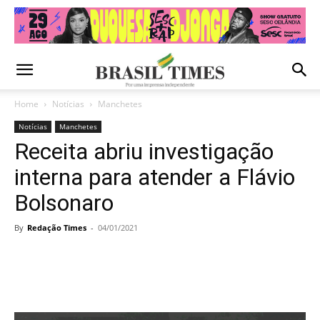
Home
Notícias
Manchetes
Notícias
Manchetes
Receita abriu investigação
interna para atender a Flávio
Bolsonaro
By
Redação Times
-
04/01/2021