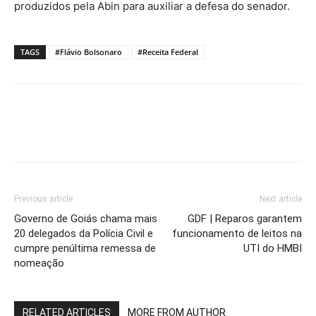
produzidos pela Abin para auxiliar a defesa do senador.
TAGS
#Flávio Bolsonaro
#Receita Federal
Previous article
Next article
Governo de Goiás chama mais
GDF | Reparos garantem
20 delegados da Polícia Civil e
funcionamento de leitos na
cumpre penúltima remessa de
UTI do HMBI
nomeação
RELATED ARTICLES
MORE FROM AUTHOR