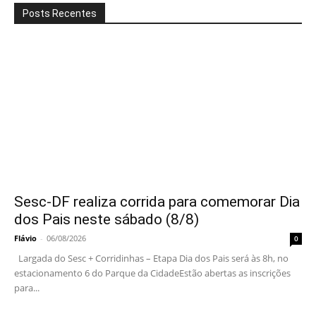
Posts Recentes
Sesc-DF realiza corrida para comemorar Dia
dos Pais neste sábado (8/8)
Flávio
-
06/08/2026
0
Largada do Sesc + Corridinhas – Etapa Dia dos Pais será às 8h, no
estacionamento 6 do Parque da CidadeEstão abertas as inscrições
para...