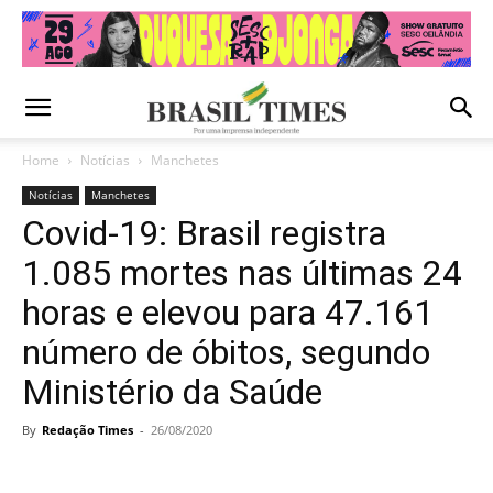
Home
Notícias
Manchetes
Notícias
Manchetes
Covid-19: Brasil registra
1.085 mortes nas últimas 24
horas e elevou para 47.161
número de óbitos, segundo
Ministério da Saúde
By
Redação Times
-
26/08/2020