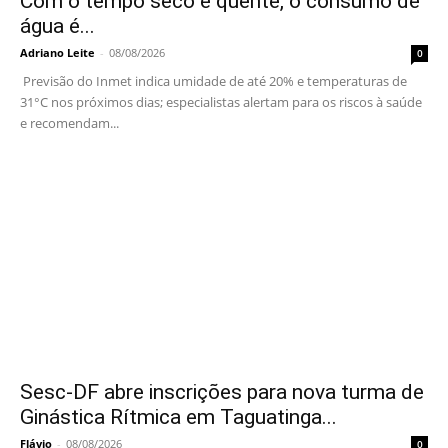
Com o tempo seco e quente, o consumo de
água é...
Adriano Leite
-
08/08/2026
0
Previsão do Inmet indica umidade de até 20% e temperaturas de
31°C nos próximos dias; especialistas alertam para os riscos à saúde
e recomendam...
Sesc-DF abre inscrições para nova turma de
Ginástica Rítmica em Taguatinga...
Flávio
-
08/08/2026
0