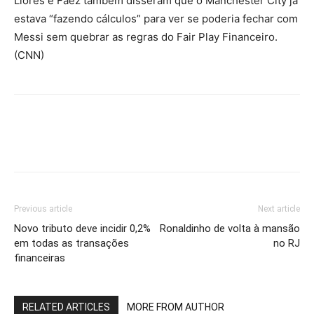
Llores e Faez também disseram que o Manchester City já
estava “fazendo cálculos” para ver se poderia fechar com
Messi sem quebrar as regras do Fair Play Financeiro.
(CNN)
Previous article
Next article
Novo tributo deve incidir 0,2%
Ronaldinho de volta à mansão
em todas as transações
no RJ
financeiras
RELATED ARTICLES
MORE FROM AUTHOR