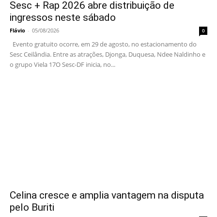
Sesc + Rap 2026 abre distribuição de
ingressos neste sábado
Flávio
-
05/08/2026
0
Evento gratuito ocorre, em 29 de agosto, no estacionamento do
Sesc Ceilândia. Entre as atrações, Djonga, Duquesa, Ndee Naldinho e
o grupo Viela 17O Sesc-DF inicia, no...
Celina cresce e amplia vantagem na disputa
pelo Buriti