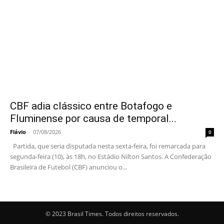
CBF adia clássico entre Botafogo e
Fluminense por causa de temporal...
Flávio
-
07/08/2026
0
Partida, que seria disputada nesta sexta-feira, foi remarcada para
segunda-feira (10), às 18h, no Estádio Nilton Santos. A Confederação
Brasileira de Futebol (CBF) anunciou o...
© 2023 Brasil Times. Todos direitos reservados.