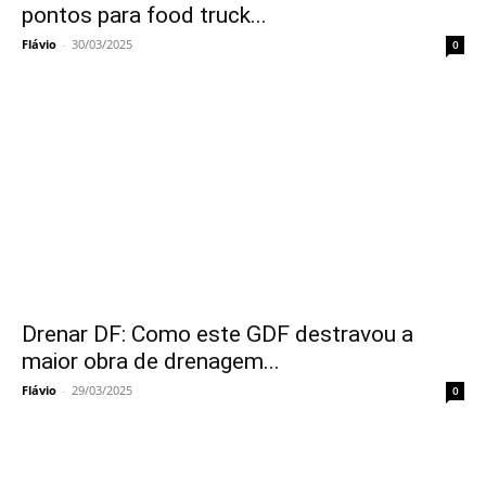
pontos para food truck...
Flávio
-
30/03/2025
0
Drenar DF: Como este GDF destravou a
maior obra de drenagem...
Flávio
-
29/03/2025
0