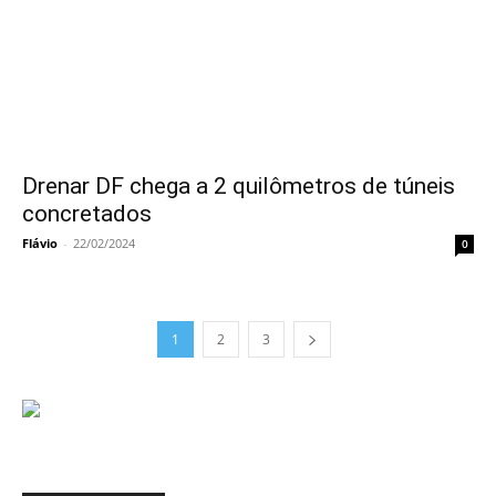
Drenar DF chega a 2 quilômetros de túneis
concretados
Flávio
-
22/02/2024
0
1
2
3