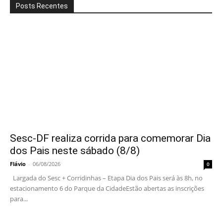
Posts Recentes
Sesc-DF realiza corrida para comemorar Dia
dos Pais neste sábado (8/8)
Flávio
-
06/08/2026
0
Largada do Sesc + Corridinhas – Etapa Dia dos Pais será às 8h, no
estacionamento 6 do Parque da CidadeEstão abertas as inscrições
para...