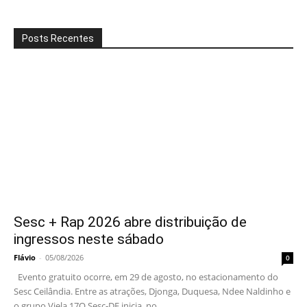
Posts Recentes
Sesc + Rap 2026 abre distribuição de
ingressos neste sábado
Flávio
-
05/08/2026
0
Evento gratuito ocorre, em 29 de agosto, no estacionamento do
Sesc Ceilândia. Entre as atrações, Djonga, Duquesa, Ndee Naldinho e
o grupo Viela 17O Sesc-DF inicia, no...