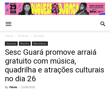
Home
Notícias
Brasília
Notícias
Brasília
Manchetes
Sesc Guará promove arraiá
gratuito com música,
quadrilha e atrações culturais
no dia 26
By
Flávio
-
22/06/2026