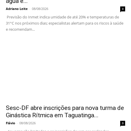
água é...
Adriano Leite
-
08/08/2026
0
Previsão do Inmet indica umidade de até 20% e temperaturas de
31°C nos próximos dias; especialistas alertam para os riscos à saúde
e recomendam...
Sesc-DF abre inscrições para nova turma de
Ginástica Rítmica em Taguatinga...
Flávio
-
08/08/2026
0