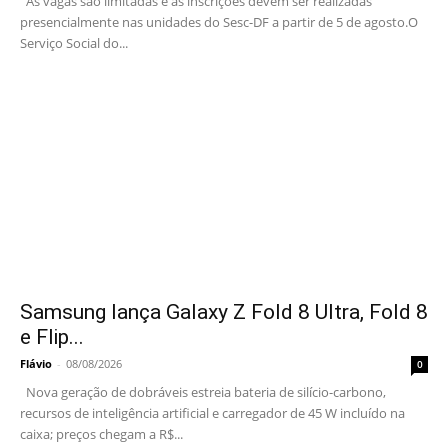
As vagas são limitadas e as inscrições devem ser realizadas
presencialmente nas unidades do Sesc-DF a partir de 5 de agosto.O
Serviço Social do...
Samsung lança Galaxy Z Fold 8 Ultra, Fold 8
e Flip...
Flávio
-
08/08/2026
0
Nova geração de dobráveis estreia bateria de silício-carbono,
recursos de inteligência artificial e carregador de 45 W incluído na
caixa; preços chegam a R$...