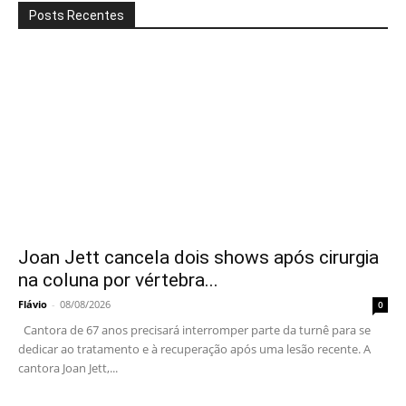
Posts Recentes
Joan Jett cancela dois shows após cirurgia
na coluna por vértebra...
Flávio
-
08/08/2026
0
Cantora de 67 anos precisará interromper parte da turnê para se
dedicar ao tratamento e à recuperação após uma lesão recente. A
cantora Joan Jett,...