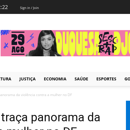
2:22
Sign in / Join
LTURA
JUSTIÇA
ECONOMIA
SAÚDE
ESPORTES
GO
 panorama da violência contra a mulher no DF
 traça panorama da