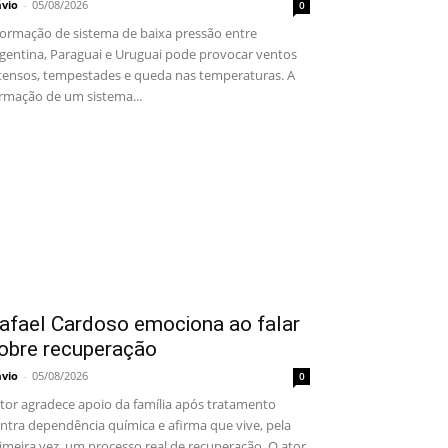
ávio
-
05/08/2026
0
rmação de sistema de baixa pressão entre
gentina, Paraguai e Uruguai pode provocar ventos
tensos, tempestades e queda nas temperaturas. A
rmação de um sistema...
afael Cardoso emociona ao falar
obre recuperação
ávio
-
05/08/2026
0
or agradece apoio da família após tratamento
ntra dependência química e afirma que vive, pela
imeira vez, um processo real de recuperação. O ator