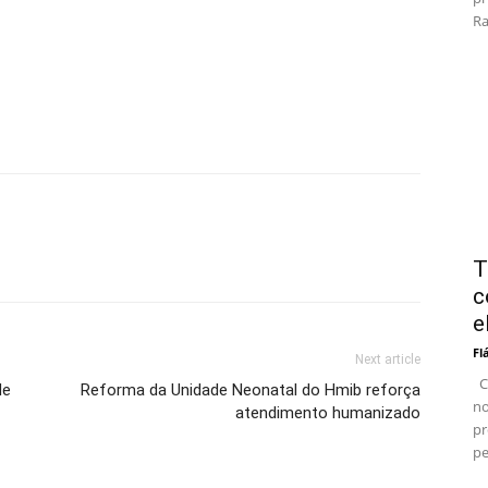
Ra
T
c
e
Fl
Next article
Ce
de
Reforma da Unidade Neonatal do Hmib reforça
no
atendimento humanizado
pr
pe