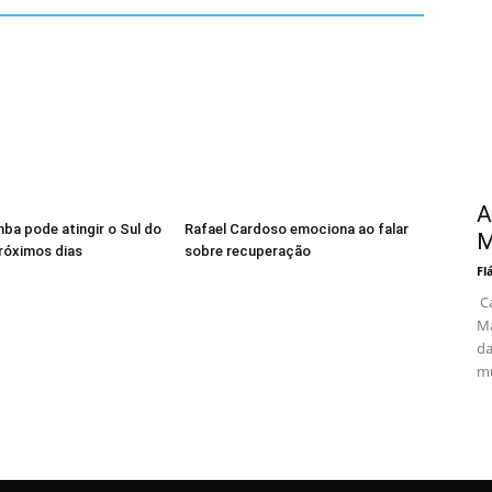
A
ba pode atingir o Sul do
Rafael Cardoso emociona ao falar
M
próximos dias
sobre recuperação
Fl
Ca
Ma
da
mu