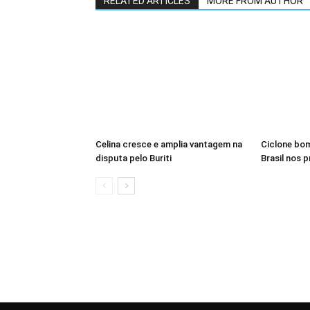
RELATED ARTICLES
MORE FROM AUTHOR
Celina cresce e amplia vantagem na
Ciclone bom
disputa pelo Buriti
Brasil nos 