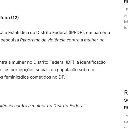
Fl
Fo
Ar
eira (12)
in
fo
sa e Estatística do Distrito Federal (IPEDF), em parceria
a pesquisa
Panorama da violência contra a mulher no
ra a mulher no Distrito Federal (DF), a identificação
m, as percepções sociais da população sobre o
s feminicídios cometidos no DF.
R
s
ência contra a mulher no Distrito Federal
Fl
At
co
pr