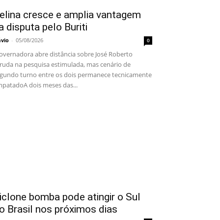
elina cresce e amplia vantagem
a disputa pelo Buriti
ávio
-
05/08/2026
0
vernadora abre distância sobre José Roberto
ruda na pesquisa estimulada, mas cenário de
gundo turno entre os dois permanece tecnicamente
patadoA dois meses das...
iclone bomba pode atingir o Sul
o Brasil nos próximos dias