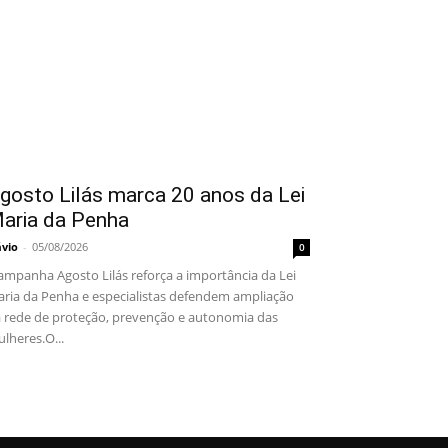
gosto Lilás marca 20 anos da Lei
aria da Penha
ávio
-
05/08/2026
0
mpanha Agosto Lilás reforça a importância da Lei
ria da Penha e especialistas defendem ampliação
 rede de proteção, prevenção e autonomia das
lheres.O...