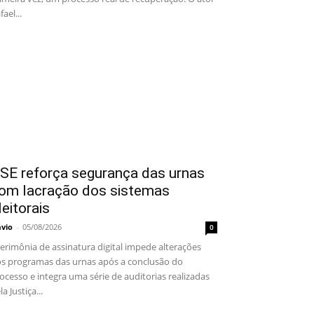
fael...
SE reforça segurança das urnas
om lacração dos sistemas
leitorais
ávio
-
05/08/2026
0
rimônia de assinatura digital impede alterações
s programas das urnas após a conclusão do
ocesso e integra uma série de auditorias realizadas
la Justiça...