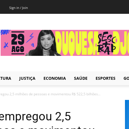
Sign in / Join
LTURA
JUSTIÇA
ECONOMIA
SAÚDE
ESPORTES
GO
regou 2,5 milhões de pessoas e movimentou R$ 522,5 bilhões...
 empregou 2,5