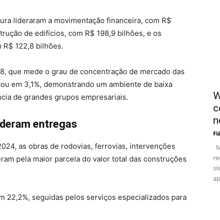
tura lideraram a movimentação financeira, com R$
rução de edifícios, com R$ 198,9 bilhões, e os
 R$ 122,8 bilhões.
C8, que mede o grau de concentração de mercado das
ficou em 3,1%, demonstrando um ambiente de baixa
W
ia de grandes grupos empresariais.
c
n
lideram entregas
Fl
24, as obras de rodovias, ferrovias, intervenções
Me
re
ram pela maior parcela do valor total das construções
si
ap
om 22,2%, seguidas pelos serviços especializados para