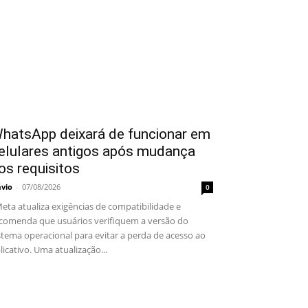
hatsApp deixará de funcionar em
elulares antigos após mudança
os requisitos
ávio
-
07/08/2026
0
ta atualiza exigências de compatibilidade e
comenda que usuários verifiquem a versão do
stema operacional para evitar a perda de acesso ao
licativo. Uma atualização...