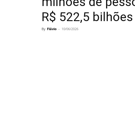
milhões de pess
R$ 522,5 bilhõe
By
Flávio
-
10/06/2026