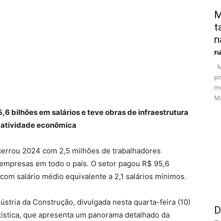
M
t
n
Fl
Ma
pi
me
Ma
,6 bilhões em salários e teve obras de infraestrutura
a atividade econômica
encerrou 2024 com 2,5 milhões de trabalhadores
 empresas em todo o país. O setor pagou R$ 95,6
om salário médio equivalente a 2,1 salários mínimos.
stria da Construção, divulgada nesta quarta-feira (10)
D
ística
, que apresenta um panorama detalhado da