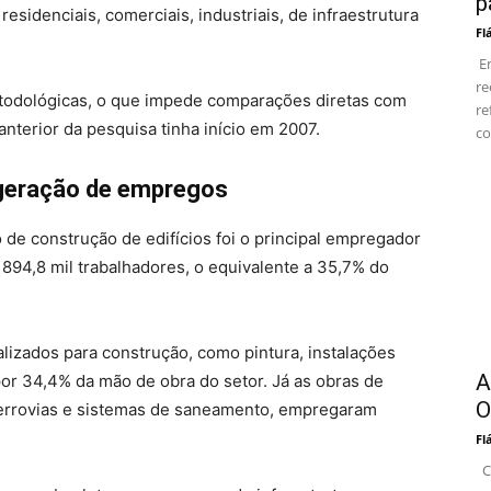
p
esidenciais, comerciais, industriais, de infraestrutura
Fl
Em
re
odológicas, o que impede comparações diretas com
re
anterior da pesquisa tinha início em 2007.
co
a geração de empregos
de construção de edifícios foi o principal empregador
o 894,8 mil trabalhadores, o equivalente a 35,7% do
izados para construção, como pintura, instalações
A
or 34,4% da mão de obra do setor. Já as obras de
O
, ferrovias e sistemas de saneamento, empregaram
Fl
Co