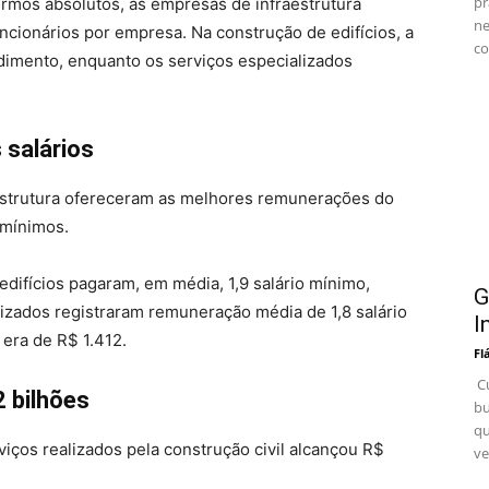
pr
os absolutos, as empresas de infraestrutura
ne
ncionários por empresa. Na construção de edifícios, a
co
dimento, enquanto os serviços especializados
 salários
estrutura ofereceram as melhores remunerações do
 mínimos.
edifícios pagaram, em média, 1,9 salário mínimo,
G
izados registraram remuneração média de 1,8 salário
I
 era de R$ 1.412.
Fl
Cu
 bilhões
bu
qu
viços realizados pela construção civil alcançou R$
ve