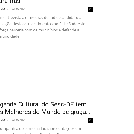
ara trás”
ávio
-
07/08/2026
0
 entrevista a emissoras de rádio, candidato à
eleição destaca investimentos no Sul e Sudoeste,
força parceria com os municípios e defende a
ntinuidade...
genda Cultural do Sesc-DF tem
s Melhores do Mundo de graça...
ávio
-
07/08/2026
0
mpanhia de comédia fará apresentações em