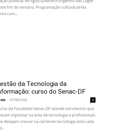
aças públicas de Água Quente e Engenho das Lages
ste fim de semana. Programação cultural ainda
nta com...
estão da Tecnologia da
nformação: curso do Senac-DF
ávio
-
07/08/2026
0
rso da Faculdade Senac-DF atende estudantes que
scam ingressar na área de tecnologia e profissionais
e desejam crescer na carreiraA tecnologia está cada
z...