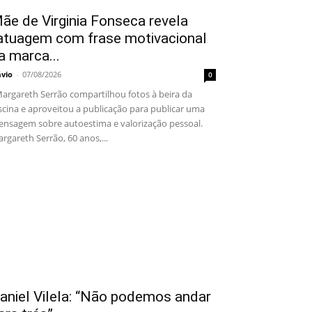
ãe de Virginia Fonseca revela
atuagem com frase motivacional
a marca...
ávio
-
07/08/2026
0
rgareth Serrão compartilhou fotos à beira da
scina e aproveitou a publicação para publicar uma
nsagem sobre autoestima e valorização pessoal.
rgareth Serrão, 60 anos,...
aniel Vilela: “Não podemos andar