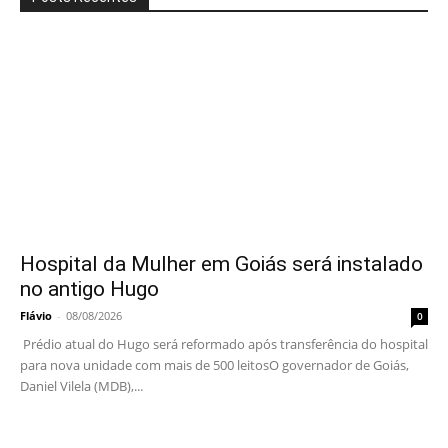
Hospital da Mulher em Goiás será instalado
no antigo Hugo
Flávio
-
08/08/2026
0
Prédio atual do Hugo será reformado após transferência do hospital
para nova unidade com mais de 500 leitosO governador de Goiás,
Daniel Vilela (MDB),...