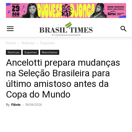
Home
Notícias
Esportes
Notícias
Esportes
Manchetes
Ancelotti prepara mudanças
na Seleção Brasileira para
último amistoso antes da
Copa do Mundo
By
Flávio
-
06/06/2026