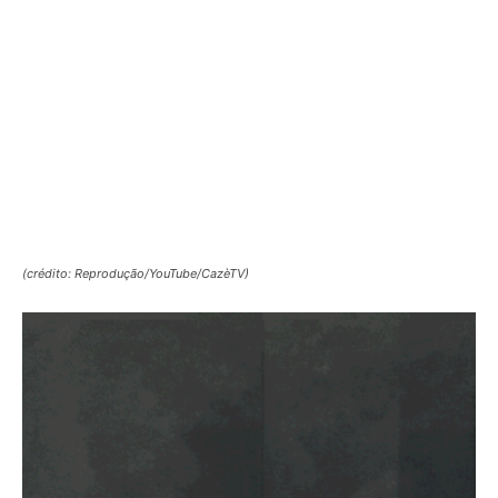
(crédito: Reprodução/YouTube/CazèTV)