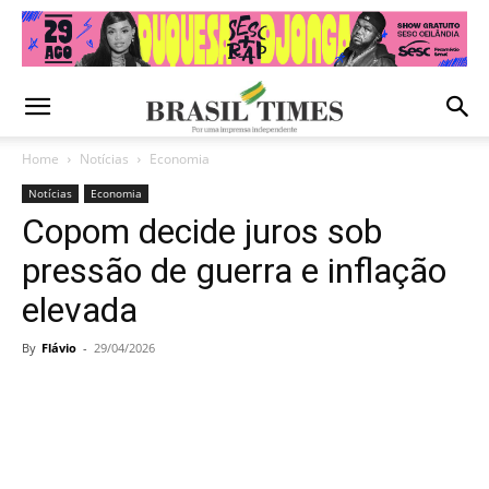
Home
Notícias
Economia
Notícias
Economia
Copom decide juros sob
pressão de guerra e inflação
elevada
By
Flávio
-
29/04/2026