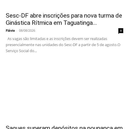
Sesc-DF abre inscrições para nova turma de
Ginástica Rítmica em Taguatinga...
Flávio
-
08/08/2026
0
As vagas são limitadas e as inscrições devem ser realizadas
presencialmente nas unidades do Sesc-DF a partir de 5 de agosto.O
Serviço Social do...
Saques superam depósitos na poupança em