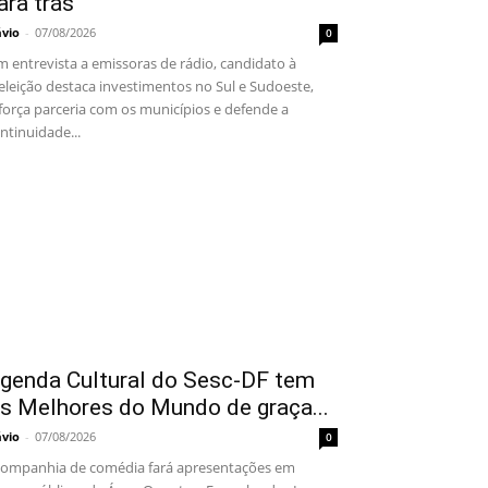
ara trás”
ávio
-
07/08/2026
0
 entrevista a emissoras de rádio, candidato à
eleição destaca investimentos no Sul e Sudoeste,
força parceria com os municípios e defende a
ntinuidade...
genda Cultural do Sesc-DF tem
s Melhores do Mundo de graça...
ávio
-
07/08/2026
0
mpanhia de comédia fará apresentações em