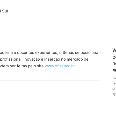
l Sul
W
moderna e docentes experientes, o Senac se posiciona
c
rofissional, inovação e inserção no mercado de
n
odem ser feitas pelo site
www.df.senac.br
.
Fl
Me
re
si
ap