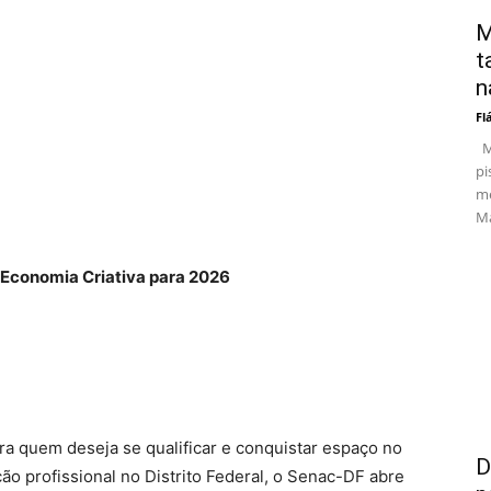
M
t
n
Fl
Ma
pi
me
Ma
 Economia Criativa para 2026
 quem deseja se qualificar e conquistar espaço no
D
o profissional no Distrito Federal, o Senac-DF abre