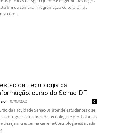
aças públicas de Água Quente e Engenho das Lages
ste fim de semana. Programação cultural ainda
nta com...
estão da Tecnologia da
nformação: curso do Senac-DF
ávio
-
07/08/2026
0
rso da Faculdade Senac-DF atende estudantes que
scam ingressar na área de tecnologia e profissionais
e desejam crescer na carreiraA tecnologia está cada
z...