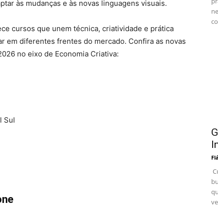
pr
aptar às mudanças e às novas linguagens visuais.
ne
co
e cursos que unem técnica, criatividade e prática
ar em diferentes frentes do mercado. Confira as novas
2026 no eixo de Economia Criativa:
l Sul
G
I
Fl
Cu
bu
qu
one
ve