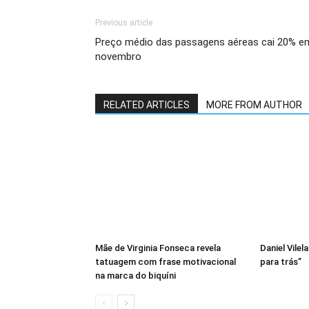
Previous article
Preço médio das passagens aéreas cai 20% e
novembro
RELATED ARTICLES
MORE FROM AUTHOR
Mãe de Virginia Fonseca revela
Daniel Vile
tatuagem com frase motivacional
para trás”
na marca do biquíni