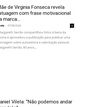
ãe de Virginia Fonseca revela
atuagem com frase motivacional
a marca...
ávio
-
07/08/2026
0
rgareth Serrão compartilhou fotos à beira da
scina e aproveitou a publicação para publicar uma
nsagem sobre autoestima e valorização pessoal.
rgareth Serrão, 60 anos,...
aniel Vilela: “Não podemos andar