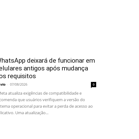
hatsApp deixará de funcionar em
elulares antigos após mudança
os requisitos
ávio
-
07/08/2026
0
ta atualiza exigências de compatibilidade e
comenda que usuários verifiquem a versão do
stema operacional para evitar a perda de acesso ao
licativo. Uma atualização...