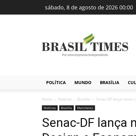
sábado, 8 de agosto de 2026 00:00
Brasiltimes
–
Notícias
POLÍTICA
MUNDO
BRASÍLIA
CU
Home
Notícias
Brasília
Senac-DF lança novos c
Notícias
Brasília
Manchetes
Senac-DF lança 