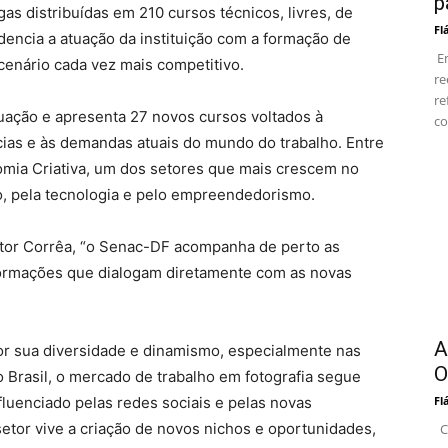
p
as distribuídas em 210 cursos técnicos, livres, de
Fl
dencia a atuação da instituição com a formação de
Em
enário cada vez mais competitivo.
re
re
uação e apresenta 27 novos cursos voltados à
co
cias e às demandas atuais do mundo do trabalho. Entre
omia Criativa, um dos setores que mais crescem no
ão, pela tecnologia e pelo empreendedorismo.
itor Corrêa, “o Senac-DF acompanha de perto as
ormações que dialogam diretamente com as novas
A
or sua diversidade e dinamismo, especialmente nas
O
No Brasil, o mercado de trabalho em fotografia segue
luenciado pelas redes sociais e pelas novas
Fl
etor vive a criação de novos nichos e oportunidades,
Co