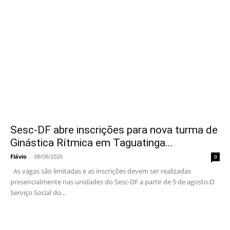
Sesc-DF abre inscrições para nova turma de
Ginástica Rítmica em Taguatinga...
Flávio
-
08/08/2026
0
As vagas são limitadas e as inscrições devem ser realizadas
presencialmente nas unidades do Sesc-DF a partir de 5 de agosto.O
Serviço Social do...