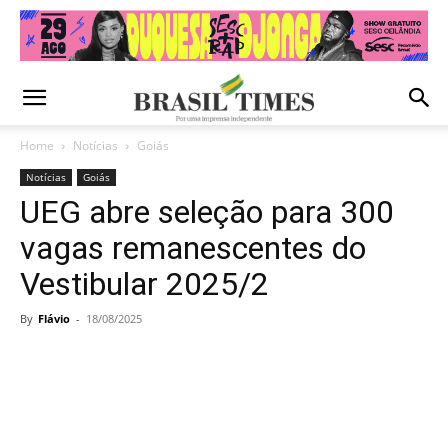
Home
Notícias
Goiás
Notícias
Goiás
UEG abre seleção para 300
vagas remanescentes do
Vestibular 2025/2
By
Flávio
-
18/08/2025