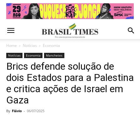
Home
Notícias
Economia
Notícias
Economia
Manchetes
Brics defende solução de
dois Estados para a Palestina
e critica ações de Israel em
Gaza
By
Flávio
-
06/07/2025