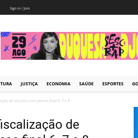
Sign in / Join
LTURA
JUSTIÇA
ECONOMIA
SAÚDE
ESPORTES
GO
zação de veículos com placas final 6, 7 e 8
fiscalização de