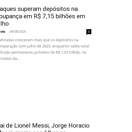
aques superam depósitos na
oupança em R$ 7,15 bilhões em
ulho
ávio
-
08/08/2026
0
tiradas cresceram mais que os depósitos na
mparação com julho de 2025, enquanto saldo total
licado permaneceu próximo de R$ 1,02 trilhão. As
tiradas da...
ai de Lionel Messi, Jorge Horacio