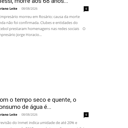
essi, morre aos 68 anos...
riano Leite
-
08/08/2026
0
presário morreu em Rosário; causa da morte
nda não foi confirmada. Clubes e entidades do
tebol prestaram homenagens nas redes sociais O
presário Jorge Horacio...
om o tempo seco e quente, o
onsumo de água é...
riano Leite
-
08/08/2026
0
evisão do Inmet indica umidade de até 20% e