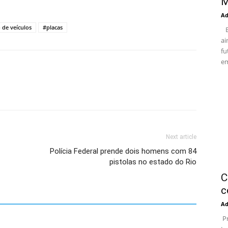
M
Ad
o de veículos
#placas
Em
ai
fu
em
Next article
Polícia Federal prende dois homens com 84
pistolas no estado do Rio
C
c
Ad
Pr