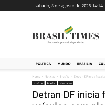
sábado, 8 de agosto de 2026 14:14
Brasiltimes
–
Notícias
POLÍTICA
MUNDO
BRASÍLIA
CU
Home
Notícias
Brasília
Detran-DF inicia fiscali
Notícias
Brasília
Manchetes
Detran-DF inicia 