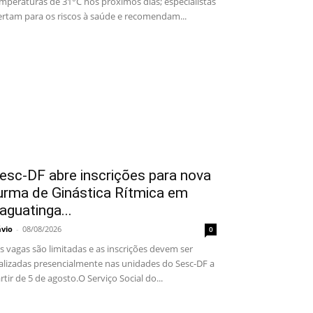
mperaturas de 31°C nos próximos dias; especialistas
ertam para os riscos à saúde e recomendam...
esc-DF abre inscrições para nova
urma de Ginástica Rítmica em
aguatinga...
ávio
-
08/08/2026
0
 vagas são limitadas e as inscrições devem ser
alizadas presencialmente nas unidades do Sesc-DF a
rtir de 5 de agosto.O Serviço Social do...