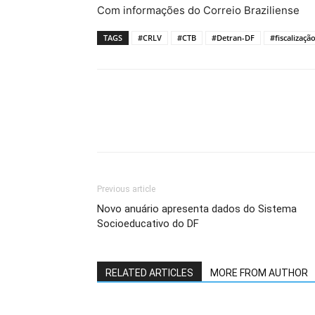
Com informações do Correio Braziliense
TAGS
#CRLV
#CTB
#Detran-DF
#fiscalizaçã
Previous article
Novo anuário apresenta dados do Sistema
Socioeducativo do DF
RELATED ARTICLES
MORE FROM AUTHOR