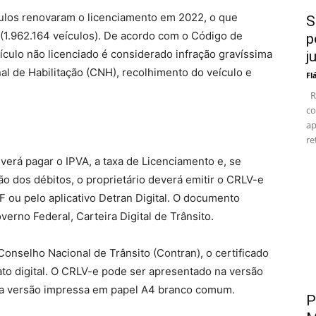
ulos renovaram o licenciamento em 2022, o que
S
 (1.962.164 veículos). De acordo com o Código de
p
eículo não licenciado é considerado infração gravíssima
j
al de Habilitação (CNH), recolhimento do veículo e
Fl
Re
co
ap
re
verá pagar o IPVA, a taxa de Licenciamento e, se
o dos débitos, o proprietário deverá emitir o CRLV-e
F ou pelo aplicativo Detran Digital. O documento
erno Federal, Carteira Digital de Trânsito.
nselho Nacional de Trânsito (Contran), o certificado
to digital. O CRLV-e pode ser apresentado na versão
ou na versão impressa em papel A4 branco comum.
P