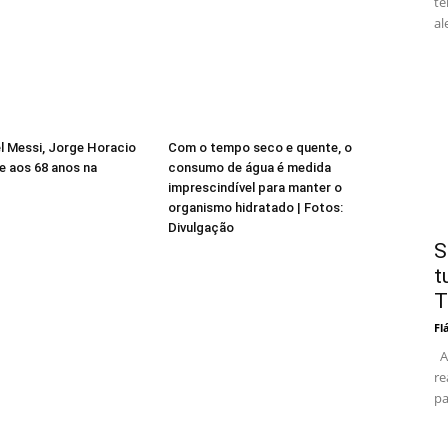
te
al
el Messi, Jorge Horacio
Com o tempo seco e quente, o
e aos 68 anos na
consumo de água é medida
imprescindível para manter o
organismo hidratado | Fotos:
Divulgação
S
t
T
Fl
As
re
pa