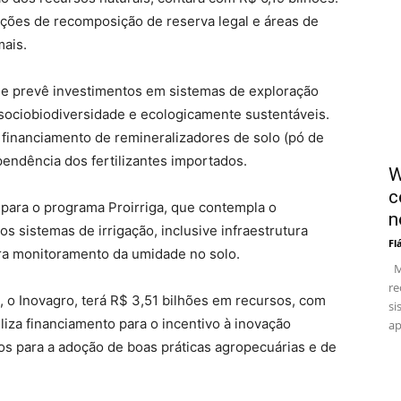
ações de recomposição de reserva legal e áreas de
ais.
e prevê investimentos em sistemas de exploração
a sociobiodiversidade e ecologicamente sustentáveis.
 financiamento de remineralizadores de solo (pó de
pendência dos fertilizantes importados.
W
c
para o programa Proirriga, que contempla o
n
s sistemas de irrigação, inclusive infraestrutura
Fl
ara monitoramento da umidade no solo.
Me
re
, o Inovagro, terá R$ 3,51 bilhões em recursos, com
si
iliza financiamento para o incentivo à inovação
ap
os para a adoção de boas práticas agropecuárias e de