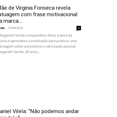
ãe de Virginia Fonseca revela
atuagem com frase motivacional
a marca...
ávio
-
07/08/2026
0
rgareth Serrão compartilhou fotos à beira da
scina e aproveitou a publicação para publicar uma
nsagem sobre autoestima e valorização pessoal.
rgareth Serrão, 60 anos,...
aniel Vilela: “Não podemos andar