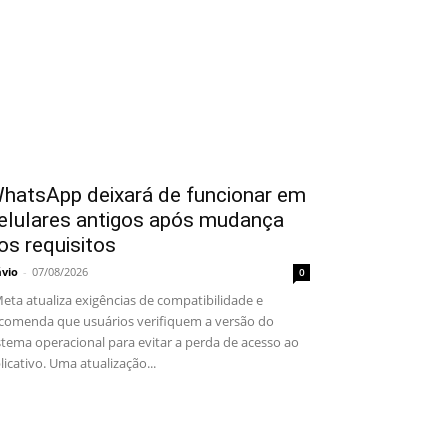
hatsApp deixará de funcionar em
elulares antigos após mudança
os requisitos
ávio
-
07/08/2026
0
ta atualiza exigências de compatibilidade e
comenda que usuários verifiquem a versão do
stema operacional para evitar a perda de acesso ao
licativo. Uma atualização...