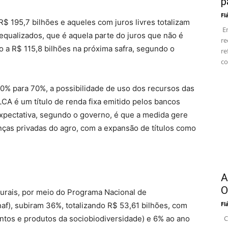
p
Fl
 195,7 bilhões e aqueles com juros livres totalizam
Em
equalizados, que é aquela parte do juros que não é
re
 a R$ 115,8 bilhões na próxima safra, segundo o
re
co
% para 70%, a possibilidade de uso dos recursos das
LCA é um título de renda fixa emitido pelos bancos
 expectativa, segundo o governo, é que a medida gere
nças privadas do agro, com a expansão de títulos como
A
O
urais, por meio do Programa Nacional de
Fl
naf), subiram 36%, totalizando R$ 53,61 bilhões, com
ntos e produtos da sociobiodiversidade) e 6% ao ano
Co