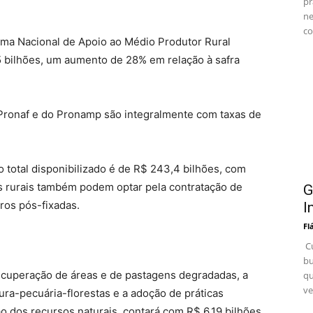
pr
ne
co
ama Nacional de Apoio ao Médio Produtor Rural
5 bilhões, um aumento de 28% em relação à safra
 Pronaf e do Pronamp são integralmente com taxas de
 total disponibilizado é de R$ 243,4 bilhões, com
es rurais também podem optar pela contratação de
G
ros pós-fixadas.
I
Fl
Cu
bu
recuperação de áreas e de pastagens degradadas, a
qu
ve
ura-pecuária-florestas e a adoção de práticas
o dos recursos naturais, contará com R$ 6,19 bilhões.