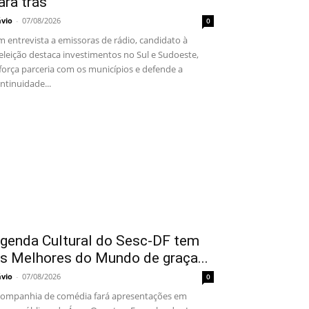
ara trás”
ávio
-
07/08/2026
0
 entrevista a emissoras de rádio, candidato à
eleição destaca investimentos no Sul e Sudoeste,
força parceria com os municípios e defende a
ntinuidade...
genda Cultural do Sesc-DF tem
s Melhores do Mundo de graça...
ávio
-
07/08/2026
0
mpanhia de comédia fará apresentações em