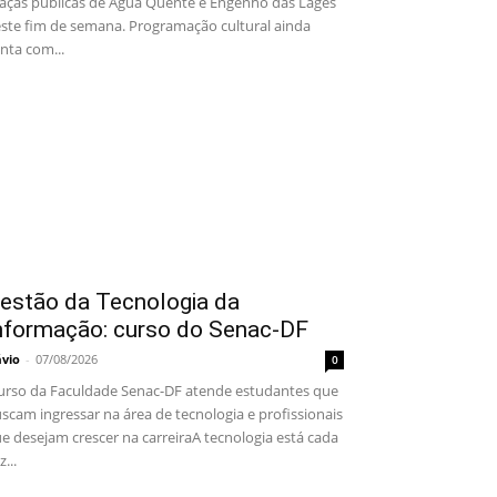
aças públicas de Água Quente e Engenho das Lages
ste fim de semana. Programação cultural ainda
nta com...
estão da Tecnologia da
nformação: curso do Senac-DF
ávio
-
07/08/2026
0
rso da Faculdade Senac-DF atende estudantes que
scam ingressar na área de tecnologia e profissionais
e desejam crescer na carreiraA tecnologia está cada
z...