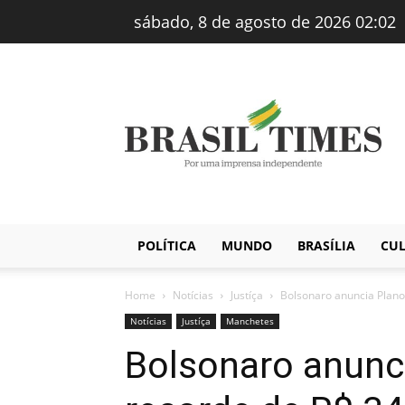
sábado, 8 de agosto de 2026 02:02
Brasiltimes
–
Notícias
POLÍTICA
MUNDO
BRASÍLIA
CU
Home
Notícias
Justíça
Bolsonaro anuncia Plano
Notícias
Justíça
Manchetes
Bolsonaro anunc