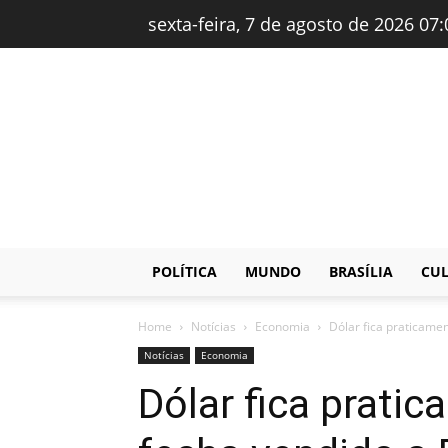
sexta-feira, 7 de agosto de 2026 07:
Brasiltimes
–
Notícias
POLÍTICA
MUNDO
BRASÍLIA
CU
Home
Notícias
Economia
Dólar fica praticamen
Notícias
Economia
Dólar fica pratic