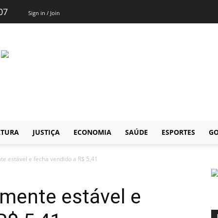
07
Sign in / Join
LTURA
JUSTIÇA
ECONOMIA
SAÚDE
ESPORTES
GO
te estável e fecha vendido a R$ 5,41
amente estável e