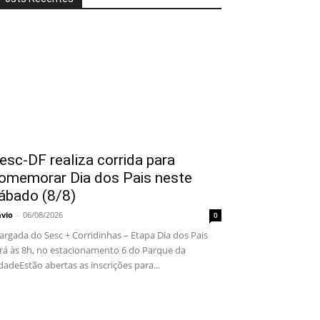
esc-DF realiza corrida para
omemorar Dia dos Pais neste
ábado (8/8)
ávio
-
06/08/2026
0
rgada do Sesc + Corridinhas – Etapa Dia dos Pais
rá às 8h, no estacionamento 6 do Parque da
dadeEstão abertas as inscrições para...