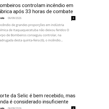
ombeiros controlam incêndio em
ábrica após 33 horas de combate
ávio
-
06/08/2026
0
cêndio de grandes proporções em indústria
ímica de Itaquaquecetuba não deixou feridos O
rpo de Bombeiros conseguiu controlar, na
drugada desta quinta-feira (6), o incêndio...
orte da Selic é bem recebido, mas
inda é considerado insuficiente
ávio
-
06/08/2026
0