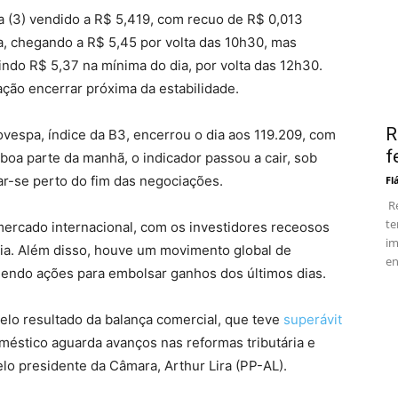
a (3) vendido a R$ 5,419, com recuo de R$ 0,013
a, chegando a R$ 5,45 por volta das 10h30, mas
indo R$ 5,37 na mínima do dia, por volta das 12h30.
tação encerrar próxima da estabilidade.
R
bovespa, índice da B3, encerrou o dia aos 119.209, com
f
boa parte da manhã, o indicador passou a cair, sob
ar-se perto do fim das negociações.
Fl
Re
te
mercado internacional, com os investidores receosos
im
ia. Além disso, houve um movimento global de
en
dendo ações para embolsar ganhos dos últimos dias.
pelo resultado da balança comercial, que teve
superávit
méstico aguarda avanços nas reformas tributária e
lo presidente da Câmara, Arthur Lira (PP-AL).