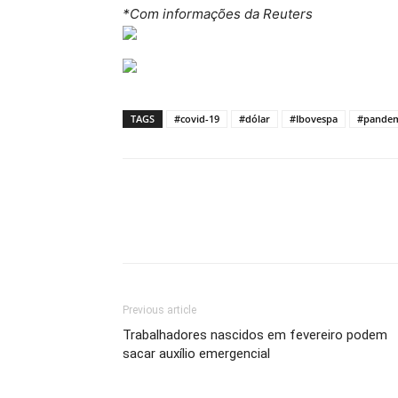
*Com informações da Reuters
TAGS
#covid-19
#dólar
#Ibovespa
#pande
Previous article
Trabalhadores nascidos em fevereiro podem
sacar auxílio emergencial