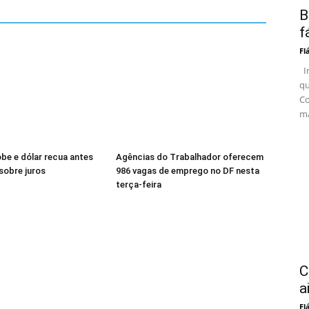
B
f
Fl
In
qu
Co
ma
be e dólar recua antes
Agências do Trabalhador oferecem
sobre juros
986 vagas de emprego no DF nesta
terça-feira
C
a
Fl