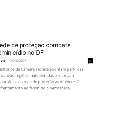
ede de proteção combate
eminicídio no DF
ávio
-
06/08/2026
0
latórios da Câmara Técnica apontam perfil das
ntativas, regiões mais afetadas e reforçam
portância da rede de proteção às mulheresO
frentamento ao feminicídio permanece...