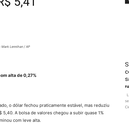
R$ 5,41
: Mark Lennihan / AP
S
c
com alta de 0,27%
s
Fl
La
se
do, o dólar fechou praticamente estável, mas reduziu
Ci
 5,40. A bolsa de valores chegou a subir quase 1%
minou com leve alta.