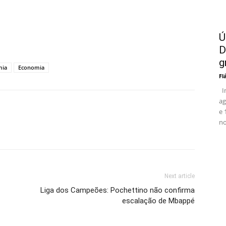
Ú
D
g
mia
Economia
Fl
In
ag
e 
no
Next article
Liga dos Campeões: Pochettino não confirma
escalação de Mbappé