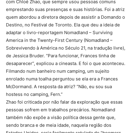
com Chloé Zhao, que sempre usou pessoas comuns
emprestando suas presenças e suas histórias. Foi a atriz
quem abordou a diretora depois de assistir a Domando o
Destino, no Festival de Toronto. Ela que deu a ideia de
adaptar o livro-reportagem Nomadland – Surviving
America in the Twenty-First Century (Nomadland –
Sobrevivendo à América no Século 21, na tradução livre),
de Jessica Bruder. “Para funcionar, Frances tinha de
desaparecer”, explicou a cineasta. E foi o que aconteceu.
Filmando num banheiro num camping, um sujeito
enrolado numa toalha perguntou se ela era a Frances
McDormand. A resposta da atriz? “Não, eu sou sua
hostess no camping, Fern.”
Zhao foi criticada por não falar da exploração que essas
pessoas sofrem em trabalhos precários. Nomadland
também não expõe a visão política dessa gente que,
sendo branca e de meia idade, naquela região dos
Estados Unidos, seria facilmente rotulada de “boomers