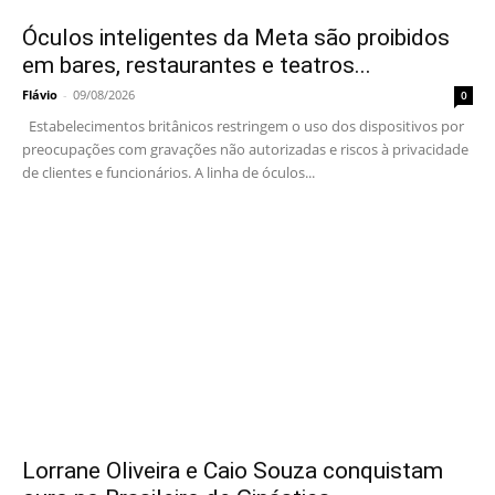
Óculos inteligentes da Meta são proibidos
em bares, restaurantes e teatros...
Flávio
-
09/08/2026
0
Estabelecimentos britânicos restringem o uso dos dispositivos por
preocupações com gravações não autorizadas e riscos à privacidade
de clientes e funcionários. A linha de óculos...
Lorrane Oliveira e Caio Souza conquistam