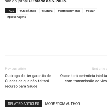
são do jornal
O Estado de S. Paulo.
TAGS
#Chloé Zhao
#cultura
#entretenimento
#oscar
#personagens
Previous article
Next article
Queiroga diz ter garantia de
Oscar terá cerimônia inédita
Guedes de que não faltará
com transmissão ao vivo
recurso para Saúde
RELATED ARTICLES
MORE FROM AUTHOR