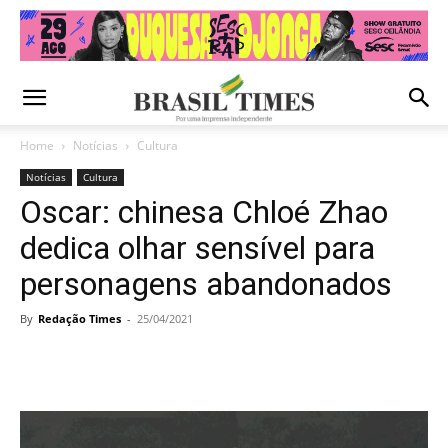
Home
Notícias
Cultura
Notícias
Cultura
Oscar: chinesa Chloé Zhao
dedica olhar sensível para
personagens abandonados
By
Redação Times
-
25/04/2021