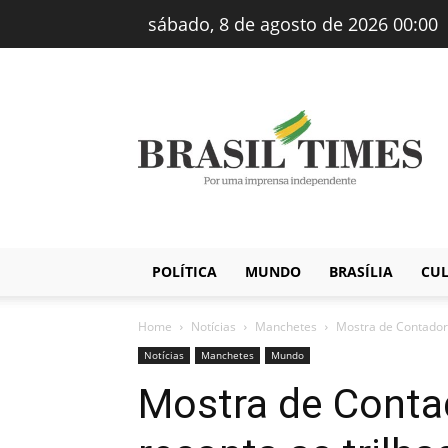
sábado, 8 de agosto de 2026 00:00
Brasiltimes
–
Notícias
POLÍTICA
MUNDO
BRASÍLIA
CU
Home
Notícias
Manchetes
Mostra de Contadore
Notícias
Manchetes
Mundo
Mostra de Contad