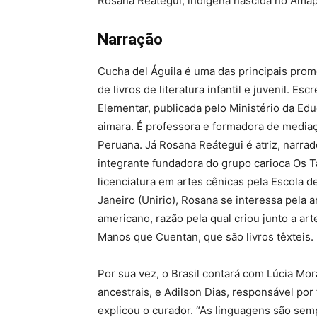
Rosana Reátegui, indígena nascida no Amapá
Narração
Cucha del Águila é uma das principais promo
de livros de literatura infantil e juvenil. 
Elementar, publicada pelo Ministério da Ed
aimara. É professora e formadora de mediaç
Peruana. Já Rosana Reátegui é atriz, narrado
integrante fundadora do grupo carioca Os 
licenciatura em artes cênicas pela Escola d
Janeiro (Unirio), Rosana se interessa pela a
americano, razão pela qual criou junto a ar
Manos que Cuentan, que são livros têxteis.
Por sua vez, o Brasil contará com Lúcia Mo
ancestrais, e Adilson Dias, responsável por
explicou o curador. “As linguagens são se