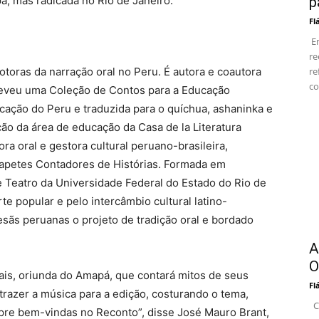
, mas radicada no Rio de Janeiro.
p
Fl
Em
re
toras da narração oral no Peru. É autora e coautora
re
co
Escreveu uma Coleção de Contos para a Educação
ucação do Peru e traduzida para o quíchua, ashaninka e
ão da área de educação da Casa de la Literatura
ra oral e gestora cultural peruano-brasileira,
Tapetes Contadores de Histórias. Formada em
e Teatro da Universidade Federal do Estado do Rio de
rte popular e pelo intercâmbio cultural latino-
tesãs peruanas o projeto de tradição oral e bordado
A
O
rais, oriunda do Amapá, que contará mitos de seus
Fl
 trazer a música para a edição, costurando o tema,
Co
mpre bem-vindas no Reconto”, disse José Mauro Brant,