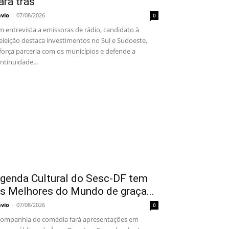
ara trás”
ávio
-
07/08/2026
0
 entrevista a emissoras de rádio, candidato à
eleição destaca investimentos no Sul e Sudoeste,
força parceria com os municípios e defende a
ntinuidade...
genda Cultural do Sesc-DF tem
s Melhores do Mundo de graça...
ávio
-
07/08/2026
0
mpanhia de comédia fará apresentações em