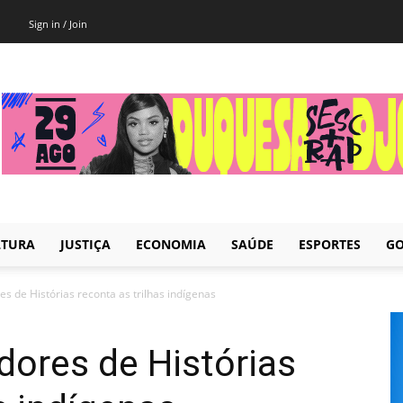
Sign in / Join
LTURA
JUSTIÇA
ECONOMIA
SAÚDE
ESPORTES
GO
s de Histórias reconta as trilhas indígenas
ores de Histórias