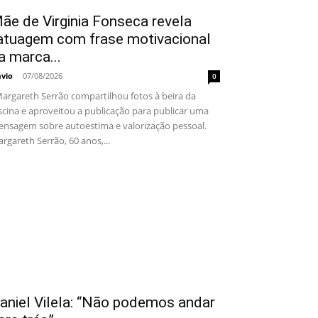
ãe de Virginia Fonseca revela
atuagem com frase motivacional
a marca...
ávio
-
07/08/2026
0
rgareth Serrão compartilhou fotos à beira da
scina e aproveitou a publicação para publicar uma
nsagem sobre autoestima e valorização pessoal.
rgareth Serrão, 60 anos,...
aniel Vilela: “Não podemos andar