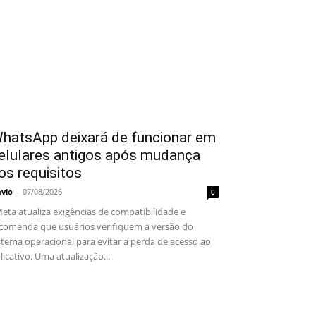
hatsApp deixará de funcionar em
elulares antigos após mudança
os requisitos
ávio
-
07/08/2026
0
ta atualiza exigências de compatibilidade e
comenda que usuários verifiquem a versão do
stema operacional para evitar a perda de acesso ao
licativo. Uma atualização...