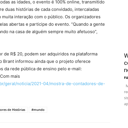
todas as idades, o evento é 100% online, transmitido
e duas histórias de cada convidado, intercaladas
muita interação com o público. Os organizadores
elas abertas e participe do evento. “Quando a gente
ando na casa de alguém sempre muito afetuoso”,
or de R$ 20, podem ser adquiridos na plataforma
W
 Brant informou ainda que o projeto oferece
c
s da rede pública de ensino pelo e-mail:
n
 Com mais
Fl
.br/geral/noticia/2021-04/mostra-de-contadores-de-
Me
re
si
ap
ores de Histórias
#mundo