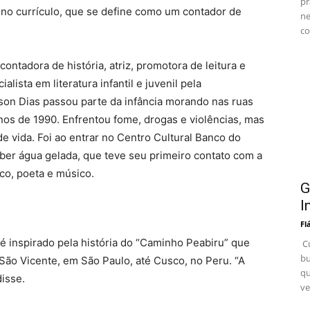
pr
s no currículo, que se define como um contador de
ne
co
ontadora de história, atriz, promotora de leitura e
alista em literatura infantil e juvenil pela
on Dias passou parte da infância morando nas ruas
anos de 1990. Enfrentou fome, drogas e violências, mas
 vida. Foi ao entrar no Centro Cultural Banco do
beber água gelada, que teve seu primeiro contato com a
tico, poeta e músico.
G
I
Fl
 inspirado pela história do “Caminho Peabiru” que
Cu
bu
São Vicente, em São Paulo, até Cusco, no Peru. “A
qu
isse.
ve