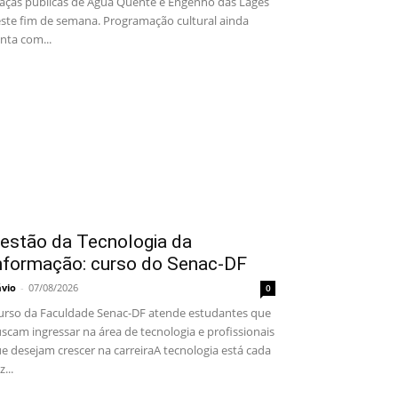
aças públicas de Água Quente e Engenho das Lages
ste fim de semana. Programação cultural ainda
nta com...
estão da Tecnologia da
nformação: curso do Senac-DF
ávio
-
07/08/2026
0
rso da Faculdade Senac-DF atende estudantes que
scam ingressar na área de tecnologia e profissionais
e desejam crescer na carreiraA tecnologia está cada
z...