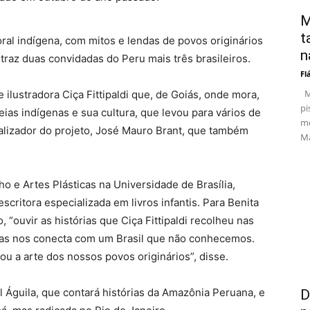
M
t
ral indígena, com mitos e lendas de povos originários
n
 traz duas convidadas do Peru mais três brasileiros.
Fl
Ma
ilustradora Ciça Fittipaldi que, de Goiás, onde mora,
pi
eias indígenas e sua cultura, que levou para vários de
me
ealizador do projeto, José Mauro Brant, que também
Ma
 e Artes Plásticas na Universidade de Brasília,
scritora especializada em livros infantis. Para Benita
 “ouvir as histórias que Ciça Fittipaldi recolheu nas
nas nos conecta com um Brasil que não conhecemos.
ou a arte dos nossos povos originários”, disse.
 Águila, que contará histórias da Amazônia Peruana, e
D