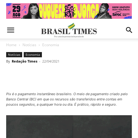
Home
Notícias
Economia
Notícias
Economia
By
Redação Times
-
22/04/2021
Pix é o pagamento instantâneo brasileiro. O meio de pagamento criado pelo
Banco Central (BC) em que os recursos são transferidos entre contas em
poucos segundos, a qualquer hora ou dia. É prático, rápido e seguro.