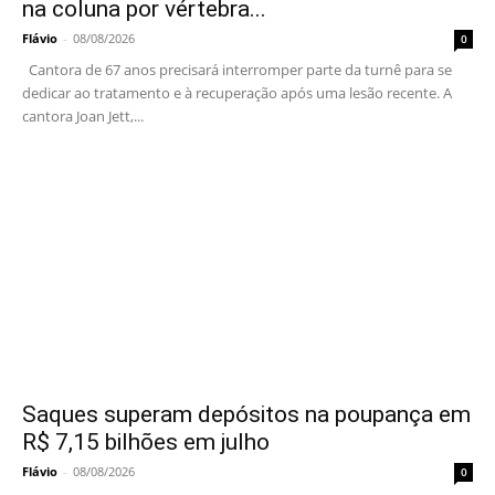
na coluna por vértebra...
Flávio
-
08/08/2026
0
Cantora de 67 anos precisará interromper parte da turnê para se
dedicar ao tratamento e à recuperação após uma lesão recente. A
cantora Joan Jett,...
Saques superam depósitos na poupança em
R$ 7,15 bilhões em julho
Flávio
-
08/08/2026
0