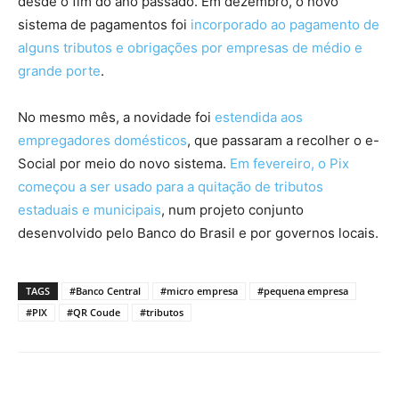
desde o fim do ano passado. Em dezembro, o novo
sistema de pagamentos foi
incorporado ao pagamento de
alguns tributos e obrigações por empresas de médio e
grande porte
.
No mesmo mês, a novidade foi
estendida aos
empregadores domésticos
, que passaram a recolher o e-
Social por meio do novo sistema.
Em fevereiro, o Pix
começou a ser usado para a quitação de tributos
estaduais e municipais
, num projeto conjunto
desenvolvido pelo Banco do Brasil e por governos locais.
TAGS
#Banco Central
#micro empresa
#pequena empresa
#PIX
#QR Coude
#tributos