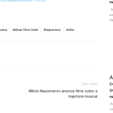
1381245998392049671?s=20
Fl
No
ca
de
culina
#Minas Tênis Clube
#Saquerema
#vôlei
A
c
Next article
o
Milton Nascimento anuncia filme sobre a
trajetória musical
Fl
Po
cr