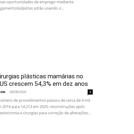
lsas oportunidades de emprego mediante
gamentoGolpistas estão usando o...
irurgias plásticas mamárias no
US crescem 54,3% em dez anos
ávio
-
08/08/2026
0
mero de procedimentos passou de cerca de 9 mil
 2016 para 14.213 em 2025; reconstruções após
stectomia e cirurgias para correção de alterações...