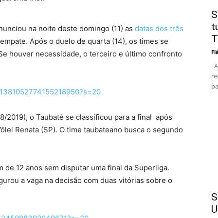
S
t
nunciou na noite deste domingo (11) as
datas dos três
T
 empate. Após o duelo de quarta (14), os times se
Fl
Se houver necessidade, o terceiro e último confronto
As
re
pa
us/1381052774155218950?s=20
/2019), o Taubaté se classificou para a final após
 Vôlei Renata (SP). O time taubateano busca o segundo
m de 12 anos sem disputar uma final da Superliga.
urou a vaga na decisão com duas vitórias sobre o
S
U