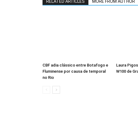
RELATED ARTICLES
MORE FROM AUTHOR
CBF adia clássico entre Botafogo e
Laura Pigos
Fluminense por causa de temporal
W100 de Gra
no Rio