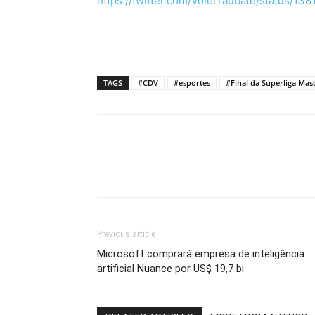
https://twitter.com/VoleiTaubate/status/
TAGS
#CDV
#esportes
#Final da Superliga Mas
Previous article
Microsoft comprará empresa de inteligência
artificial Nuance por US$ 19,7 bi