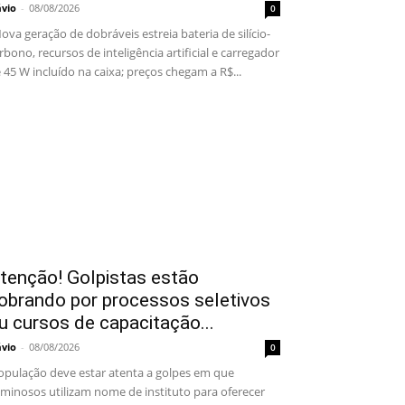
ávio
-
08/08/2026
0
va geração de dobráveis estreia bateria de silício-
rbono, recursos de inteligência artificial e carregador
 45 W incluído na caixa; preços chegam a R$...
tenção! Golpistas estão
obrando por processos seletivos
u cursos de capacitação...
ávio
-
08/08/2026
0
pulação deve estar atenta a golpes em que
iminosos utilizam nome de instituto para oferecer