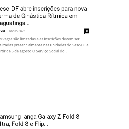
esc-DF abre inscrições para nova
urma de Ginástica Rítmica em
aguatinga...
ávio
-
08/08/2026
0
 vagas são limitadas e as inscrições devem ser
alizadas presencialmente nas unidades do Sesc-DF a
rtir de 5 de agosto.O Serviço Social do...
amsung lança Galaxy Z Fold 8
ltra, Fold 8 e Flip...