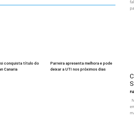
fa
pa
si conquista título do
Parreira apresenta melhora e pode
n Canaria
deixar a UTI nos próximos dias
C
S
Fl
Nú
em
ma