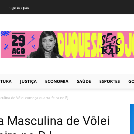
Sign in / Join
LTURA
JUSTIÇA
ECONOMIA
SAÚDE
ESPORTES
GO
culina de Vôlei começa quarta-feira no RJ
ga Masculina de Vôlei