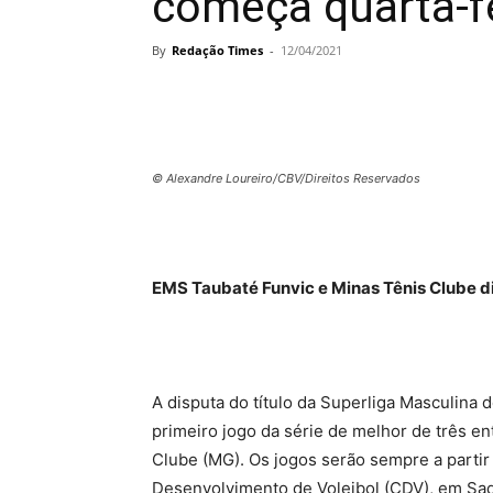
começa quarta-fe
By
Redação Times
-
12/04/2021
© Alexandre Loureiro/CBV/Direitos Reservados
EMS Taubaté Funvic e Minas Tênis Clube di
A disputa do título da Superliga Masculina 
primeiro jogo da série de melhor de três e
Clube (MG). Os jogos serão sempre a partir 
Desenvolvimento de Voleibol (CDV), em Sa