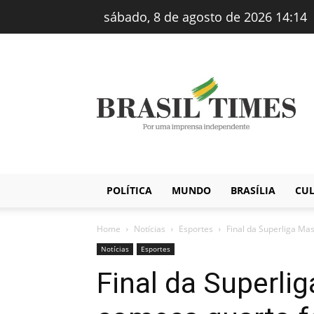
sábado, 8 de agosto de 2026 14:14
Brasiltimes
–
Notícias
POLÍTICA
MUNDO
BRASÍLIA
CU
Home
Notícias
Esportes
Final da Superliga Mas
Notícias
Esportes
Final da Superli