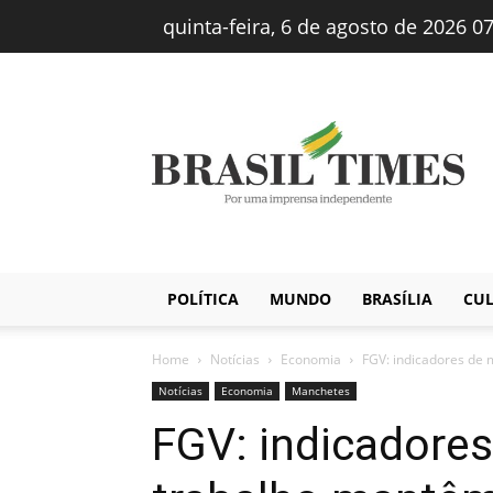
quinta-feira, 6 de agosto de 2026 0
Brasiltimes
–
Notícias
POLÍTICA
MUNDO
BRASÍLIA
CU
Home
Notícias
Economia
FGV: indicadores de
Notícias
Economia
Manchetes
FGV: indicadore