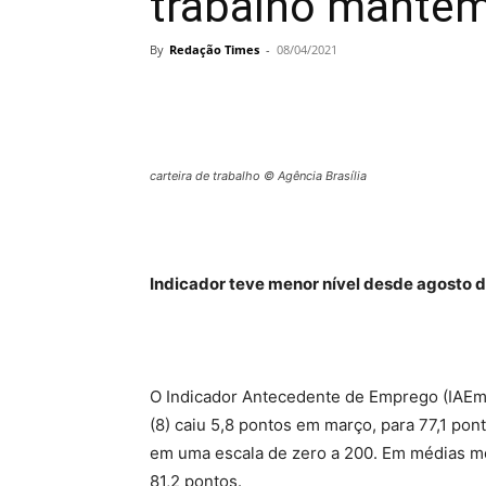
trabalho mantêm
By
Redação Times
-
08/04/2021
carteira de trabalho © Agência Brasília
Indicador teve menor nível desde agosto 
O Indicador Antecedente de Emprego (IAEmp
(8) caiu 5,8 pontos em março, para 77,1 pon
em uma escala de zero a 200. Em médias móv
81,2 pontos.