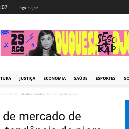
7:07
Sign in / Join
LTURA
JUSTIÇA
ECONOMIA
SAÚDE
ESPORTES
GO
 mercado de trabalho mantêm tendência de piora
s de mercado de