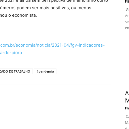
de 2021 e ainda sem perspectiva de melhora no curto
Fl
números podem ser mais positivos, ou menos
Go
rmou o economista.
Ar
se
em
c.com.br/economia/noticia/2021-04/fgv-indicadores-
a-de-piora
CADO DE TRABALHO
#pandemia
A
M
Fl
Ca
Ma
da