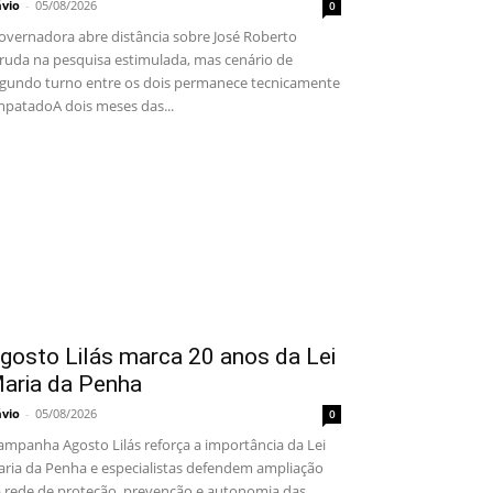
ávio
-
05/08/2026
0
vernadora abre distância sobre José Roberto
ruda na pesquisa estimulada, mas cenário de
gundo turno entre os dois permanece tecnicamente
patadoA dois meses das...
gosto Lilás marca 20 anos da Lei
aria da Penha
ávio
-
05/08/2026
0
mpanha Agosto Lilás reforça a importância da Lei
ria da Penha e especialistas defendem ampliação
 rede de proteção, prevenção e autonomia das