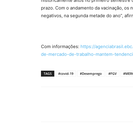
historicamente altos no primeiro semestre 
prazo. Com o andamento da vacinação, os 
negativos, na segunda metade do ano”, afi
Com informações:
https://agenciabrasil.eb
de-mercado-de-trabalho-mantem-tendenci
TAGS
#covid-19
#Desemprego
#FGV
#MER