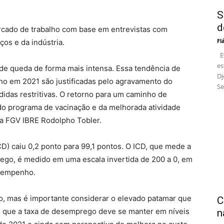
S
d
rcado de trabalho com base em entrevistas com
Fl
os e da indústria.
Ev
es
de queda de forma mais intensa. Essa tendência de
Dj
ho em 2021 são justificadas pelo agravamento do
Se
das restritivas. O retorno para um caminho de
o programa de vacinação e da melhorada atividade
da FGV IBRE Rodolpho Tobler.
) caiu 0,2 ponto para 99,1 pontos. O ICD, que mede a
go, é medido em uma escala invertida de 200 a 0, em
esempenho.
o, mas é importante considerar o elevado patamar que
C
re que a taxa de desemprego deve se manter em níveis
n