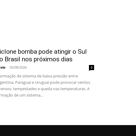
iclone bomba pode atingir o Sul
o Brasil nos próximos dias
ávio
-
05/08/2026
0
rmação de sistema de baixa pressão entre
gentina, Paraguai e Uruguai pode provocar ventos
tensos, tempestades e queda nas temperaturas. A
rmação de um sistema...