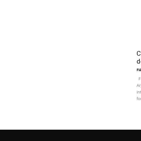
C
d
Fl
Fo
Ar
in
fo