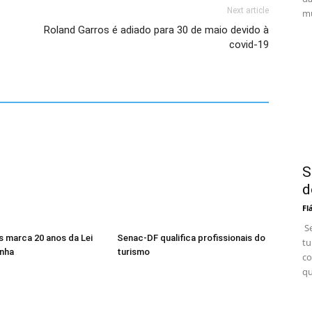
Next article
mu
Roland Garros é adiado para 30 de maio devido à
covid-19
S
d
Fl
Se
s marca 20 anos da Lei
Senac-DF qualifica profissionais do
tu
enha
turismo
co
qu