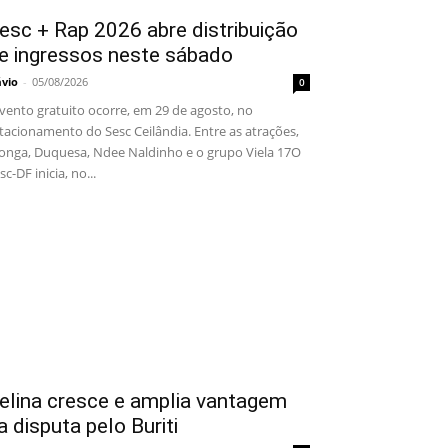
esc + Rap 2026 abre distribuição
e ingressos neste sábado
ávio
-
05/08/2026
0
ento gratuito ocorre, em 29 de agosto, no
tacionamento do Sesc Ceilândia. Entre as atrações,
onga, Duquesa, Ndee Naldinho e o grupo Viela 17O
sc-DF inicia, no...
elina cresce e amplia vantagem
a disputa pelo Buriti