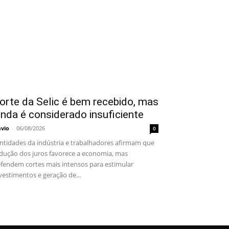
orte da Selic é bem recebido, mas
inda é considerado insuficiente
ávio
-
06/08/2026
0
tidades da indústria e trabalhadores afirmam que
dução dos juros favorece a economia, mas
fendem cortes mais intensos para estimular
vestimentos e geração de...