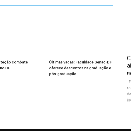
C
oteção combate
Últimas vagas: Faculdade Senac-DF
a
 no DF
oferece descontos na graduação e
Fl
pós-graduação
En
re
de
in