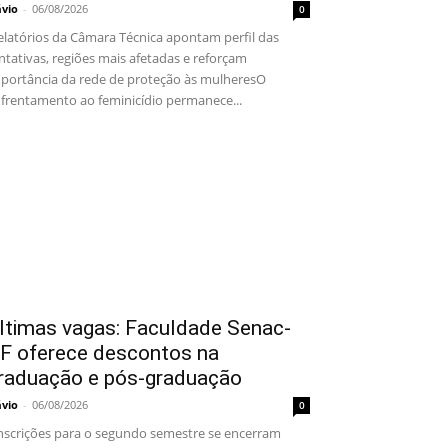
ávio
-
06/08/2026
0
latórios da Câmara Técnica apontam perfil das
ntativas, regiões mais afetadas e reforçam
portância da rede de proteção às mulheresO
frentamento ao feminicídio permanece...
ltimas vagas: Faculdade Senac-
F oferece descontos na
raduação e pós-graduação
ávio
-
06/08/2026
0
scrições para o segundo semestre se encerram