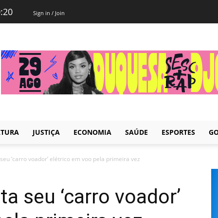
0:20
Sign in / Join
LTURA
JUSTIÇA
ECONOMIA
SAÚDE
ESPORTES
GO
eu ‘carro voador’ elétrico em voo pela primeira vez
a seu ‘carro voador’