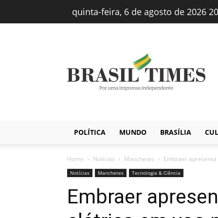
quinta-feira, 6 de agosto de 2026 2
Brasiltimes
–
Notícias
POLÍTICA
MUNDO
BRASÍLIA
CU
Home
Notícias
Manchetes
Embraer apresenta s
Notícias
Manchetes
Tecnologia & Ciência
Embraer apresent