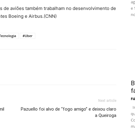
ag
es de aviões também trabalham no desenvolvimento de
e 
no
ntes Boeing e Airbus.(CNN)
Tecnologia
#Uber
B
f
Fl
Next article
In
mil
Pazuello foi alvo de “fogo amigo” e deixou claro
qu
a Queiroga
Co
ma