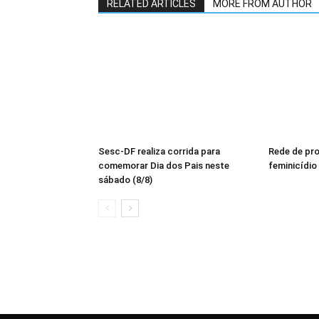
RELATED ARTICLES
MORE FROM AUTHOR
Sesc-DF realiza corrida para
Rede de pr
comemorar Dia dos Pais neste
feminicídio
sábado (8/8)