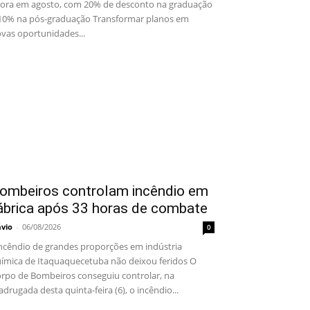
ora em agosto, com 20% de desconto na graduação
10% na pós-graduação Transformar planos em
vas oportunidades...
ombeiros controlam incêndio em
ábrica após 33 horas de combate
ávio
-
06/08/2026
0
cêndio de grandes proporções em indústria
ímica de Itaquaquecetuba não deixou feridos O
rpo de Bombeiros conseguiu controlar, na
drugada desta quinta-feira (6), o incêndio...