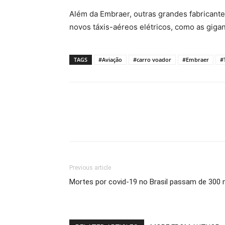
Além da Embraer, outras grandes fabricant
novos táxis-aéreos elétricos, como as giga
TAGS
#Aviação
#carro voador
#Embraer
#
Previous article
Mortes por covid-19 no Brasil passam de 300 