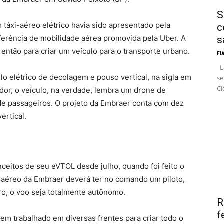
S
m táxi-aéreo elétrico havia sido apresentado pela
c
erência de mobilidade aérea promovida pela Uber. A
s
ntão para criar um veículo para o transporte urbano.
Fl
La
lo elétrico de decolagem e pouso vertical, na sigla em
se
Ci
dor, o veículo, na verdade, lembra um drone de
de passageiros. O projeto da Embraer conta com dez
ertical.
nceitos de seu eVTOL desde julho, quando foi feito o
xi-aéreo da Embraer deverá ter no comando um piloto,
ro, o voo seja totalmente autônomo.
R
f
tem trabalhado em diversas frentes para criar todo o