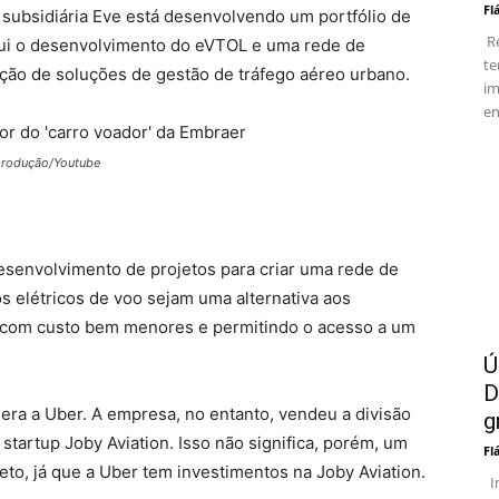
Fl
subsidiária Eve está desenvolvendo um portfólio de
Re
lui o desenvolvimento do eVTOL e uma rede de
te
ação de soluções de gestão de tráfego aéreo urbano.
im
en
eprodução/Youtube
senvolvimento de projetos para criar uma rede de
os elétricos de voo sejam uma alternativa aos
, com custo bem menores e permitindo o acesso a um
Ú
D
era a Uber. A empresa, no entanto, vendeu a divisão
g
startup Joby Aviation. Isso não significa, porém, um
Fl
o, já que a Uber tem investimentos na Joby Aviation.
In