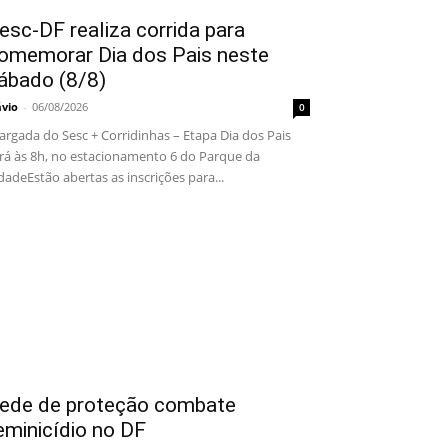
esc-DF realiza corrida para
omemorar Dia dos Pais neste
ábado (8/8)
ávio
-
06/08/2026
0
rgada do Sesc + Corridinhas – Etapa Dia dos Pais
rá às 8h, no estacionamento 6 do Parque da
dadeEstão abertas as inscrições para...
ede de proteção combate
eminicídio no DF