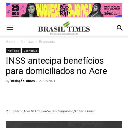
Home
Notícias
Economia
Notícias
Economia
INSS antecipa benefícios
para domiciliados no Acre
By
Redação Times
-
22/03/2021
Rio Branco, Acre © Arquivo/Valter Campanato/Agência Brasil