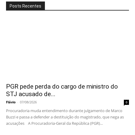
Posts Recentes
PGR pede perda do cargo de ministro do
STJ acusado de...
Flávio
-
07/08/2026
0
Procuradoria muda entendimento durante julgamento de Marco
Buzzi e passa a defender a destituição do magistrado, que nega as
acusações A Procuradoria-Geral da República (PGR)...