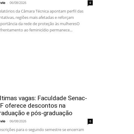
ávio
-
06/08/2026
0
latórios da Câmara Técnica apontam perfil das
ntativas, regiões mais afetadas e reforçam
portância da rede de proteção às mulheresO
frentamento ao feminicídio permanece...
ltimas vagas: Faculdade Senac-
F oferece descontos na
raduação e pós-graduação
ávio
-
06/08/2026
0
scrições para o segundo semestre se encerram