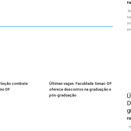
Fl
Re
te
im
en
oteção combate
Últimas vagas: Faculdade Senac-DF
 no DF
oferece descontos na graduação e
Ú
pós-graduação
D
g
Fl
In