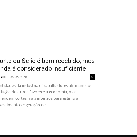
orte da Selic é bem recebido, mas
inda é considerado insuficiente
ávio
-
06/08/2026
0
tidades da indústria e trabalhadores afirmam que
dução dos juros favorece a economia, mas
fendem cortes mais intensos para estimular
vestimentos e geração de...