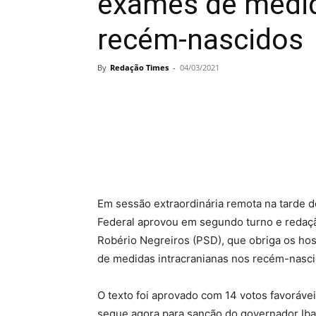
exames de medid
recém-nascidos
By
Redação Times
-
04/03/2021
Em sessão extraordinária remota na tarde de
Federal aprovou em segundo turno e redação
Robério Negreiros (PSD), que obriga os hos
de medidas intracranianas nos recém-nasci
O texto foi aprovado com 14 votos favoráve
segue agora para sanção do governador Iba