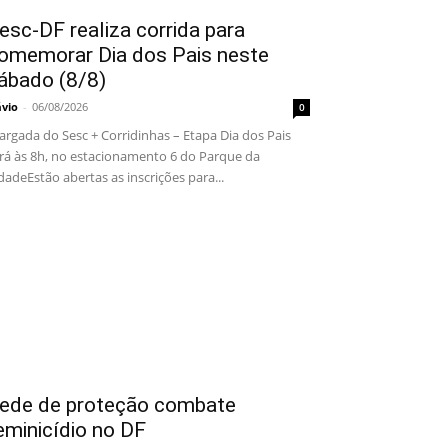
esc-DF realiza corrida para
omemorar Dia dos Pais neste
ábado (8/8)
ávio
-
06/08/2026
0
rgada do Sesc + Corridinhas – Etapa Dia dos Pais
rá às 8h, no estacionamento 6 do Parque da
dadeEstão abertas as inscrições para...
ede de proteção combate
eminicídio no DF