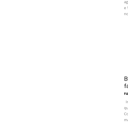
ag
e 
no
B
f
Fl
In
qu
Co
ma