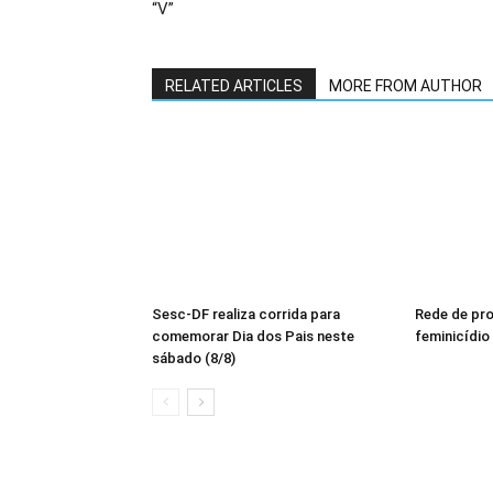
“V”
RELATED ARTICLES
MORE FROM AUTHOR
Sesc-DF realiza corrida para
Rede de pr
comemorar Dia dos Pais neste
feminicídio
sábado (8/8)