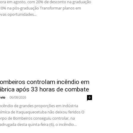
ora em agosto, com 20% de desconto na graduação
10% na pós-graduação Transformar planos em
vas oportunidades...
ombeiros controlam incêndio em
ábrica após 33 horas de combate
ávio
-
06/08/2026
0
cêndio de grandes proporções em indústria
ímica de Itaquaquecetuba não deixou feridos O
rpo de Bombeiros conseguiu controlar, na
drugada desta quinta-feira (6), o incêndio...