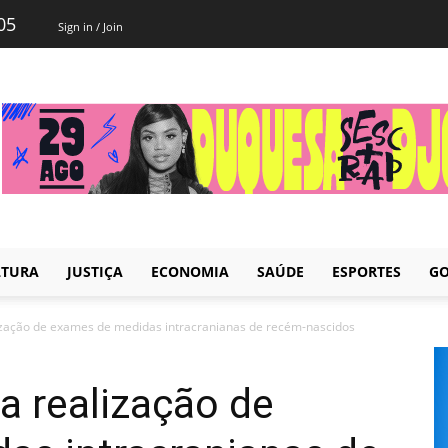
05
Sign in / Join
LTURA
JUSTIÇA
ECONOMIA
SAÚDE
ESPORTES
GO
ização de exames de medidas intracranianas de recém-nascidos
a realização de