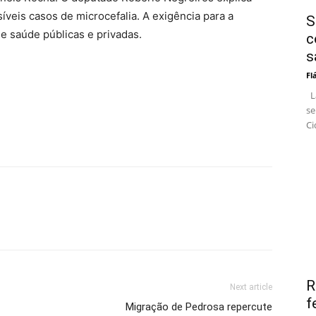
ssíveis casos de microcefalia. A exigência para a
S
e saúde públicas e privadas.
c
s
Fl
La
se
Ci
R
Next article
f
Migração de Pedrosa repercute