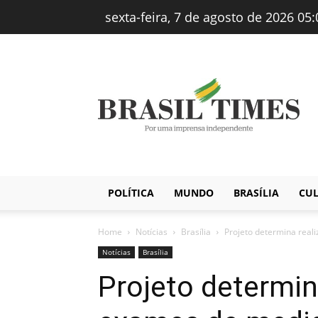
sexta-feira, 7 de agosto de 2026 05:
Brasiltimes
–
Notícias
POLÍTICA
MUNDO
BRASÍLIA
CU
Home
Notícias
Brasília
Projeto determina real
Notícias
Brasília
Projeto determin