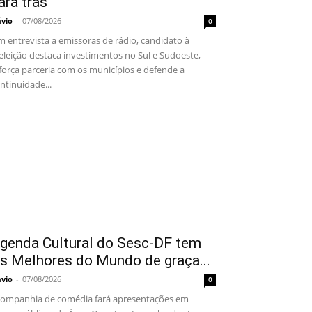
ara trás”
ávio
-
07/08/2026
0
 entrevista a emissoras de rádio, candidato à
eleição destaca investimentos no Sul e Sudoeste,
força parceria com os municípios e defende a
ntinuidade...
genda Cultural do Sesc-DF tem
s Melhores do Mundo de graça...
ávio
-
07/08/2026
0
mpanhia de comédia fará apresentações em