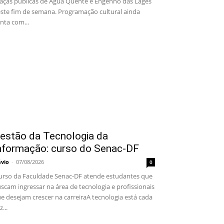
aças públicas de Água Quente e Engenho das Lages
ste fim de semana. Programação cultural ainda
nta com...
estão da Tecnologia da
nformação: curso do Senac-DF
ávio
-
07/08/2026
0
rso da Faculdade Senac-DF atende estudantes que
scam ingressar na área de tecnologia e profissionais
e desejam crescer na carreiraA tecnologia está cada
z...