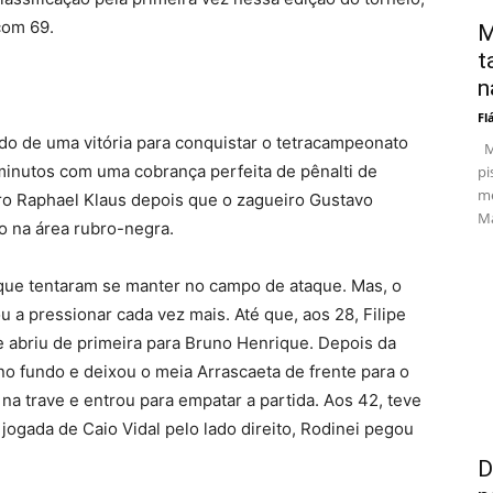
com 69.
M
t
n
Fl
o de uma vitória para conquistar o tetracampeonato
Ma
1 minutos com uma cobrança perfeita de pênalti de
pi
me
itro Raphael Klaus depois que o zagueiro Gustavo
Ma
 na área rubro-negra.
que tentaram se manter no campo de ataque. Mas, o
a pressionar cada vez mais. Até que, aos 28, Filipe
e abriu de primeira para Bruno Henrique. Depois da
 no fundo e deixou o meia Arrascaeta de frente para o
 na trave e entrou para empatar a partida. Aos 42, teve
 jogada de Caio Vidal pelo lado direito, Rodinei pegou
D