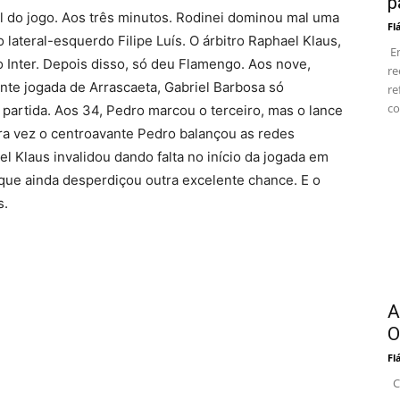
p
tal do jogo. Aos três minutos. Rodinei dominou mal uma
Fl
 lateral-esquerdo Filipe Luís. O árbitro Raphael Klaus,
Em
o Inter. Depois disso, só deu Flamengo. Aos nove,
re
nte jogada de Arrascaeta, Gabriel Barbosa só
re
co
 partida. Aos 34, Pedro marcou o terceiro, mas o lance
tra vez o centroavante Pedro balançou as redes
l Klaus invalidou dando falta no início da jogada em
que ainda desperdiçou outra excelente chance. E o
s.
A
O
Fl
Co