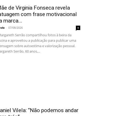
ãe de Virginia Fonseca revela
atuagem com frase motivacional
a marca...
ávio
-
07/08/2026
0
rgareth Serrão compartilhou fotos à beira da
scina e aproveitou a publicação para publicar uma
nsagem sobre autoestima e valorização pessoal.
rgareth Serrão, 60 anos,...
aniel Vilela: “Não podemos andar