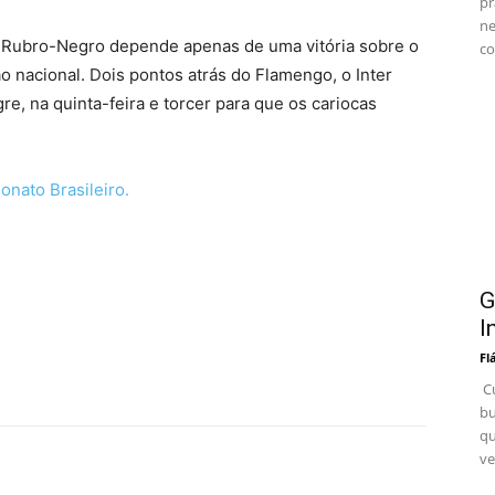
pr
ne
, o Rubro-Negro depende apenas de uma vitória sobre o
co
 nacional. Dois pontos atrás do Flamengo, o Inter
re, na quinta-feira e torcer para que os cariocas
onato Brasileiro.
G
I
Fl
Cu
bu
qu
ve