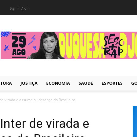
Sign in / Join
LTURA
JUSTIÇA
ECONOMIA
SAÚDE
ESPORTES
GO
de virada e assume a liderança do Brasileiro
nter de virada e