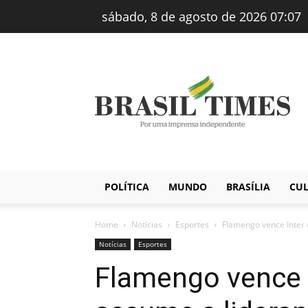
sábado, 8 de agosto de 2026 07:07
Brasiltimes
–
Notícias
POLÍTICA
MUNDO
BRASÍLIA
CU
Home
Notícias
Esportes
Flamengo vence Inter 
Notícias
Esportes
Flamengo vence I