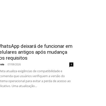
hatsApp deixará de funcionar em
elulares antigos após mudança
os requisitos
ávio
-
07/08/2026
0
ta atualiza exigências de compatibilidade e
comenda que usuários verifiquem a versão do
stema operacional para evitar a perda de acesso ao
licativo. Uma atualização...