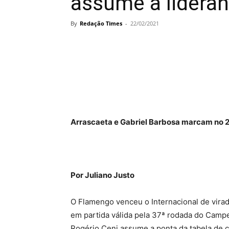
assume a lideran
By
Redação Times
-
22/02/2021
Arrascaeta e Gabriel Barbosa marcam no 2 
Por Juliano Justo
O Flamengo venceu o Internacional de virad
em partida válida pela 37ª rodada do Campe
Rogério Ceni assume a ponta da tabela de cl