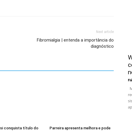
Next article
o
Fibromialgia | entenda a importância do
diagnóstico
W
c
n
Fl
Me
re
si
ap
si conquista título do
Parreira apresenta melhora e pode