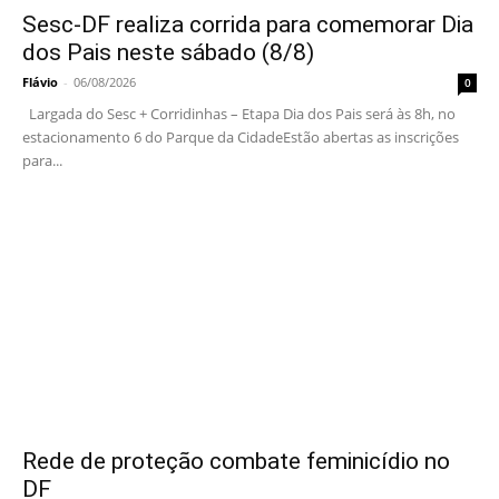
Sesc-DF realiza corrida para comemorar Dia
dos Pais neste sábado (8/8)
Flávio
-
06/08/2026
0
Largada do Sesc + Corridinhas – Etapa Dia dos Pais será às 8h, no
estacionamento 6 do Parque da CidadeEstão abertas as inscrições
para...
Rede de proteção combate feminicídio no
DF