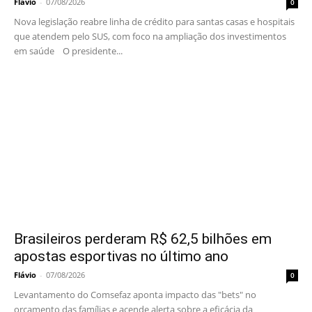
Flávio
-
07/08/2026
0
Nova legislação reabre linha de crédito para santas casas e hospitais
que atendem pelo SUS, com foco na ampliação dos investimentos
em saúde O presidente...
Brasileiros perderam R$ 62,5 bilhões em
apostas esportivas no último ano
Flávio
-
07/08/2026
0
Levantamento do Comsefaz aponta impacto das "bets" no
orçamento das famílias e acende alerta sobre a eficácia da