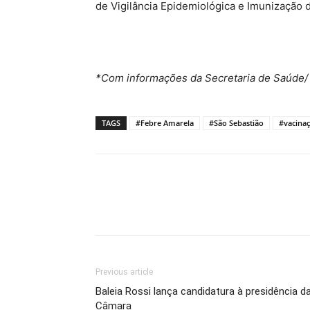
de Vigilância Epidemiológica e Imunização 
*Com informações da Secretaria de Saúde/ 
TAGS
#Febre Amarela
#São Sebastião
#vacina
Previous article
Baleia Rossi lança candidatura à presidência d
Câmara