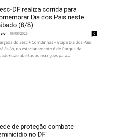
esc-DF realiza corrida para
omemorar Dia dos Pais neste
ábado (8/8)
ávio
-
06/08/2026
0
rgada do Sesc + Corridinhas – Etapa Dia dos Pais
rá às 8h, no estacionamento 6 do Parque da
dadeEstão abertas as inscrições para...
ede de proteção combate
eminicídio no DF