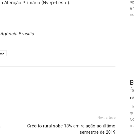
ag
da Atenção Primária (Nvep-Leste).
e 
no
Agência Brasília
ção
B
f
Fl
In
qu
Next article
Co
ma
a
Crédito rural sobe 18% em relação ao último
semestre de 2019