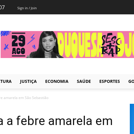
07
Sign in / Join
LTURA
JUSTIÇA
ECONOMIA
SAÚDE
ESPORTES
GO
re amarela em São Sebastião
a a febre amarela em