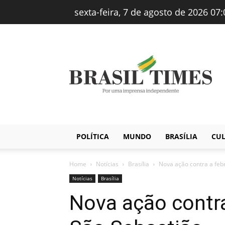
sexta-feira, 7 de agosto de 2026 07:
Brasiltimes
–
Notícias
POLÍTICA
MUNDO
BRASÍLIA
CU
Home
Notícias
Brasília
Nova ação contra a feb
Notícias
Brasília
Nova ação contr