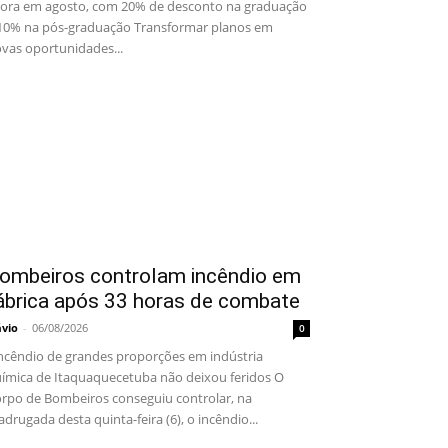
ora em agosto, com 20% de desconto na graduação
10% na pós-graduação Transformar planos em
vas oportunidades...
ombeiros controlam incêndio em
ábrica após 33 horas de combate
ávio
-
06/08/2026
0
cêndio de grandes proporções em indústria
ímica de Itaquaquecetuba não deixou feridos O
rpo de Bombeiros conseguiu controlar, na
drugada desta quinta-feira (6), o incêndio...