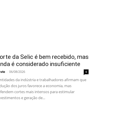
orte da Selic é bem recebido, mas
inda é considerado insuficiente
ávio
-
06/08/2026
0
tidades da indústria e trabalhadores afirmam que
dução dos juros favorece a economia, mas
fendem cortes mais intensos para estimular
vestimentos e geração de...