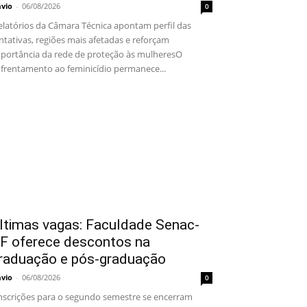
ávio
-
06/08/2026
0
latórios da Câmara Técnica apontam perfil das
ntativas, regiões mais afetadas e reforçam
portância da rede de proteção às mulheresO
frentamento ao feminicídio permanece...
ltimas vagas: Faculdade Senac-
F oferece descontos na
raduação e pós-graduação
ávio
-
06/08/2026
0
scrições para o segundo semestre se encerram