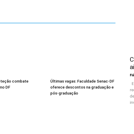
C
a
Fl
oteção combate
Últimas vagas: Faculdade Senac-DF
En
 no DF
oferece descontos na graduação e
re
pós-graduação
de
in