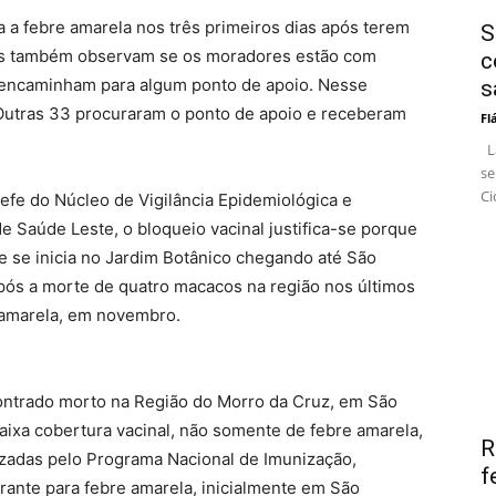
a a febre amarela nos três primeiros dias após terem
S
pes também observam se os moradores estão com
c
s encaminham para algum ponto de apoio. Nesse
s
Outras 33 procuraram o ponto de apoio e receberam
Fl
La
se
Ci
efe do Núcleo de Vigilância Epidemiológica e
e Saúde Leste, o bloqueio vacinal justifica-se porque
e se inicia no Jardim Botânico chegando até São
após a morte de quatro macacos na região nos últimos
 amarela, em novembro.
ontrado morto na Região do Morro da Cruz, em São
ixa cobertura vacinal, não somente de febre amarela,
R
zadas pelo Programa Nacional de Imunização,
f
nerante para febre amarela, inicialmente em São