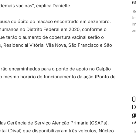
Fl
emais vacinas”, explica Danielle.
Re
te
causa do óbito do macaco encontrado em dezembro.
im
umanos no Distrito Federal em 2020, conforme o
en
que terão o aumento de cobertura vacinal serão o
 Residencial Vitória, Vila Nova, São Francisco e São
erão encaminhados para o ponto de apoio no Galpão
 no mesmo horário de funcionamento da ação (Ponto de
Ú
D
g
 das Gerência de Serviço Atenção Primária (GSAPs),
Fl
tal (Dival) que disponibilizaram três veículos, Núcleo
In