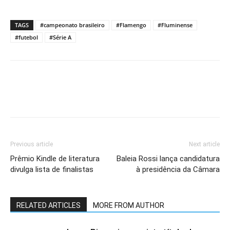
TAGS
#campeonato brasileiro
#Flamengo
#Fluminense
#futebol
#Série A
Previous article
Next article
Prêmio Kindle de literatura
Baleia Rossi lança candidatura
divulga lista de finalistas
à presidência da Câmara
RELATED ARTICLES
MORE FROM AUTHOR