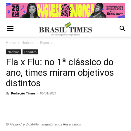
Home
Notícias
Esportes
Notícias
Esportes
Fla x Flu: no 1ª clássico do
ano, times miram objetivos
distintos
By
Redação Times
-
06/01/2021
© Alexandre Vidal/Flamengo/Direitos Reservados