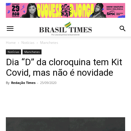
Home
Notícias
Manchetes
Notícias
Manchetes
Dia “D” da cloroquina tem Kit
Covid, mas não é novidade
By
Redação Times
-
25/09/2020