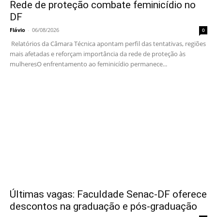
Rede de proteção combate feminicídio no
DF
Flávio
-
06/08/2026
0
Relatórios da Câmara Técnica apontam perfil das tentativas, regiões
mais afetadas e reforçam importância da rede de proteção às
mulheresO enfrentamento ao feminicídio permanece...
Últimas vagas: Faculdade Senac-DF oferece
descontos na graduação e pós-graduação